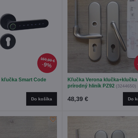
160,90 €
9%
á kľučka Smart Code
Kľučka Verona klučka+klučka
prírodný hliník PZ92
(3244650)
48,39 €
Do košíka
Do k