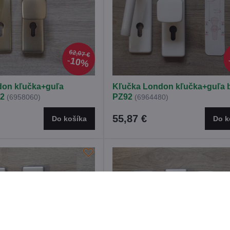
62,07 €
10%
don kľučka+guľa
Kľučka London kľučka+guľa b
2
PZ92
(6958060)
(6964480)
55,87 €
Do košíka
Do k