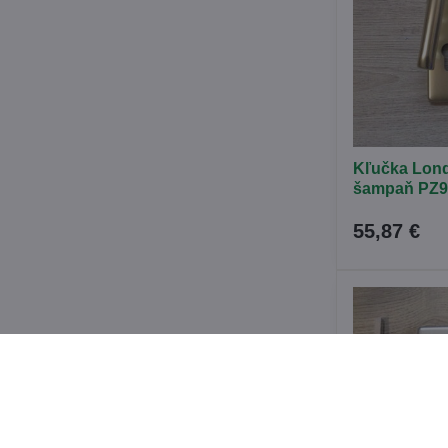
Kľučka Lon
šampaň PZ9
55,87 €