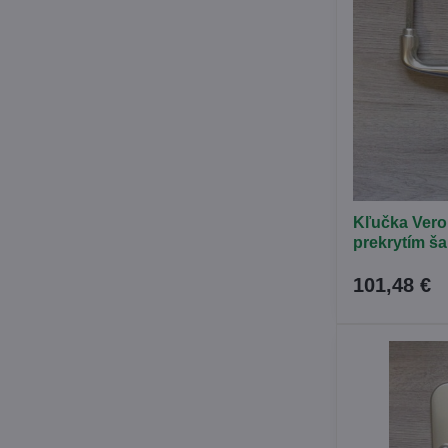
Kľučka Vero
prekrytím š
101,48 €