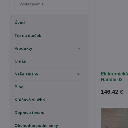
Prehľadať
výsledky
filtra
fulltextom
Úvod
Tip na darček
Produkty
O nás
Elektronick
Naše služby
Handle 03
Blog
146,42 €
Kľúčová služba
Doprava tovaru
Obchodné podmienky