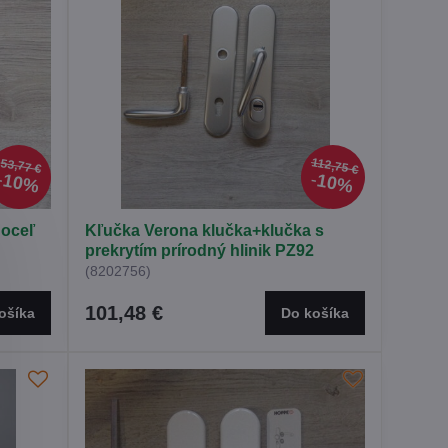
112,75 €
53,77 €
10%
10%
 oceľ
Kľučka Verona klučka+klučka s
prekrytím prírodný hlinik PZ92
(8202756)
101,48 €
ošíka
Do košíka