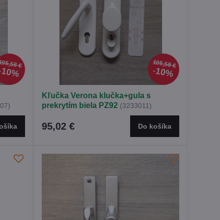
105,58 €
105,58 €
10%
10%
Kľučka Verona klučka+gula s
prekrytím biela PZ92
07)
(3233011)
95,02 €
ošíka
Do košíka