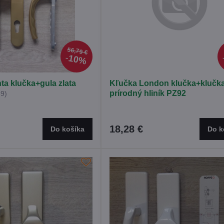
56,79 €
10%
ta klučka+gula zlata
Kľučka London klučka+klučk
prírodný hliník PZ92
9)
18,28 €
Do košíka
Do k