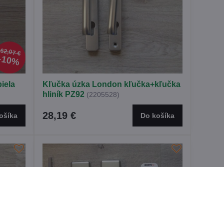
62,07 €
10%
iela
Kľučka úzka London kľučka+kľučka
hliník PZ92
(2205528)
28,19 €
ošíka
Do košíka