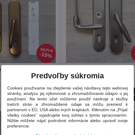
53,77 €
10%
na klučka+klučka bronz
Kľučka Verona klučka+klučka
Predvoľby súkromia
PZ92
1)
(3218961)
Cookies používame na zlepšenie vašej návštevy tejto webovej
stránky, analýzu jej výkonnosti a zhromažďovanie údajov o jej
48,39 €
Do košíka
Do k
používaní. Na tento účel môžeme použiť nástroje a služby
tretích strán a zhromaždené údaje sa môžu preniesť k
partnerom v EÚ, USA alebo iných krajinách. Kliknutím na „Prijať
všetky cookies“ vyjadrujete svoj súhlas s týmto spracovaním.
Nižšie môžete nájsť podrobné informácie alebo upraviť svoje
preferencie.