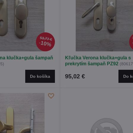
53,77 €
10%
na klučka+gula šampaň
Kľučka Verona klučka+gula s
prekrytím šampaň PZ92
5)
(80617
95,02 €
Do košíka
Do k