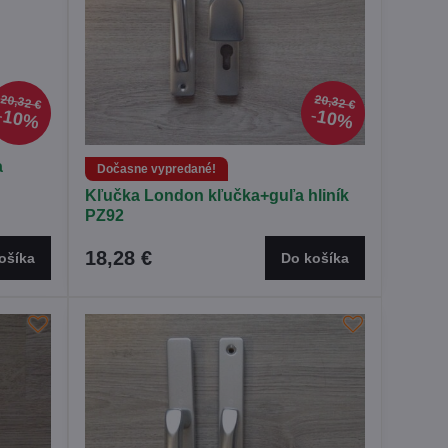
20,32 €
20,32 €
10%
10%
a
Dočasne vypredané!
Kľučka London kľučka+guľa hliník
PZ92
18,28 €
ošíka
Do košíka