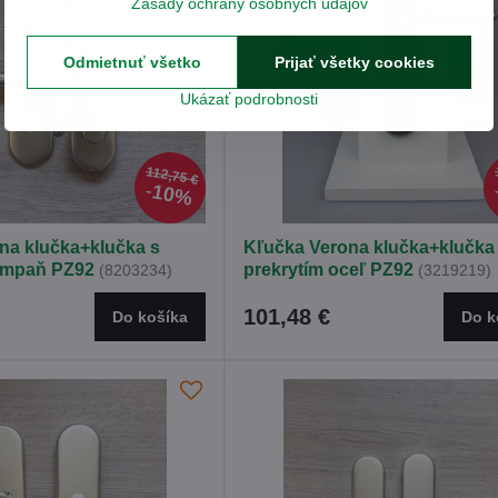
Zásady ochrany osobných údajov
Odmietnuť všetko
Prijať všetky cookies
Ukázať podrobnosti
112,75 €
10%
na klučka+klučka s
Kľučka Verona klučka+klučka
ampaň PZ92
prekrytím oceľ PZ92
(8203234)
(3219219)
101,48 €
Do košíka
Do k