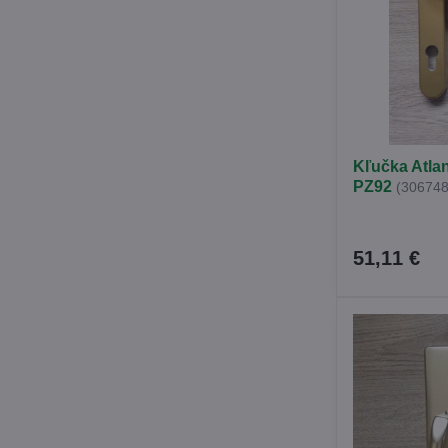
Kľučka Atlan
PZ92
(306748
51,11 €