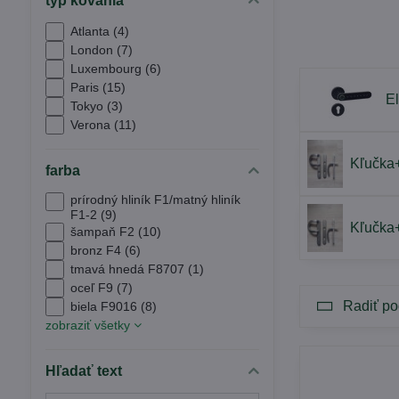
typ kovania
Atlanta (4)
London (7)
Luxembourg (6)
Paris (15)
El
Tokyo (3)
Verona (11)
Kľučka
farba
prírodný hliník F1/matný hliník
F1-2 (9)
Kľučka+
šampaň F2 (10)
bronz F4 (6)
tmavá hnedá F8707 (1)
oceľ F9 (7)
Radiť po
biela F9016 (8)
zobraziť všetky
Hľadať text