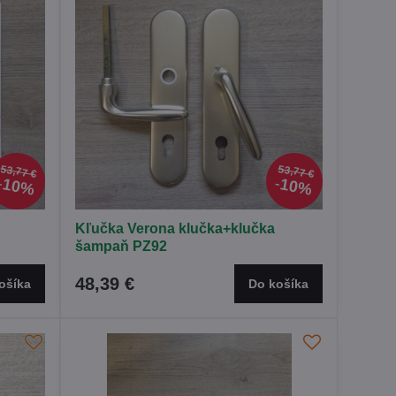
53,77 €
53,77 €
10%
10%
Kľučka Verona klučka+klučka
šampaň PZ92
48,39 €
ošíka
Do košíka