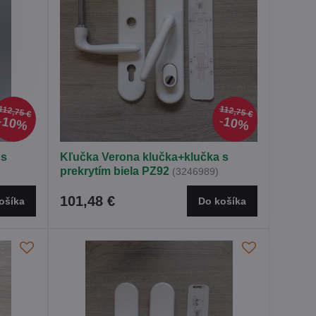
112,75 €
112,75 €
10%
10%
 s
Kľučka Verona klučka+klučka s
prekrytím biela PZ92
(3246989)
101,48 €
ošíka
Do košíka