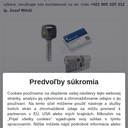
výbere, neváhajte nás kontaktovať na tel. čísle
+421 905 320 312
/p. Jozef Mihál
.
Predvoľby súkromia
Bezpečnostné vložky
Cookies používame na zlepšenie vašej návštevy tejto webovej
stránky, analýzu jej výkonnosti a zhromažďovanie údajov o jej
používaní. Na tento účel môžeme použiť nástroje a služby
tretích strán a zhromaždené údaje sa môžu preniesť k
partnerom v EÚ, USA alebo iných krajinách. Kliknutím na
„Prijať všetky cookies“ vyjadrujete svoj súhlas s týmto
spracovaním. Nižšie môžete nájsť podrobné informácie alebo