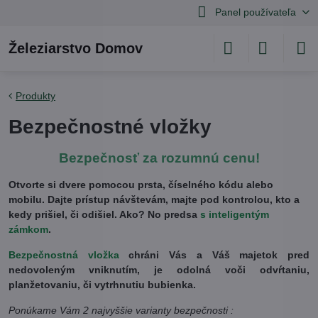
Panel používateľa
Železiarstvo Domov
Produkty
Bezpečnostné vložky
Bezpečnosť za rozumnú cenu!
Otvorte si dvere pomocou prsta, číselného kódu alebo
mobilu. Dajte prístup návštevám, majte pod kontrolou, kto a
kedy prišiel, či odišiel. Ako? No predsa
s inteligentým
zámkom
.
Bezpečnostná vložka
chráni Vás a Váš majetok pred
nedovoleným vniknutím, je odolná voči odvŕtaniu,
planžetovaniu, či vytrhnutiu bubienka.
Ponúkame Vám 2 najvyššie varianty bezpečnosti :