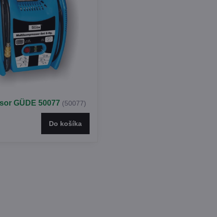
esor GÜDE 50077
(50077)
Do košíka