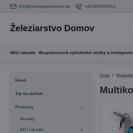
info@zeleziarstvodomov.sk
+421905320312
Železiarstvo Domov
AKU náradie
Bezpečnostné cylindrické vložky a inteligent
Úvod
Produkt
Úvod
Multik
Tip na darček
Produkty
Novinky
AKU náradie