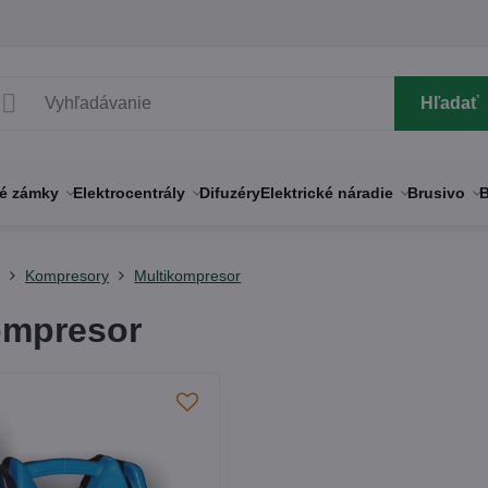
Hľadať
né zámky
Elektrocentrály
Difuzéry
Elektrické náradie
Brusivo
B
y
Kompresory
Multikompresor
ompresor