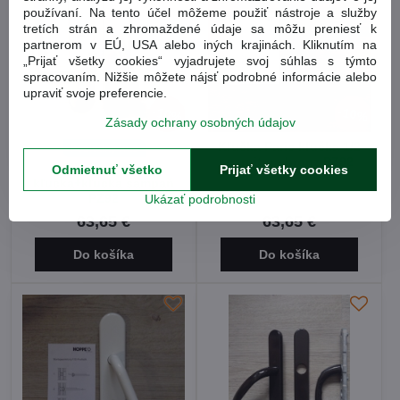
používaní. Na tento účel môžeme použiť nástroje a služby
tretích strán a zhromaždené údaje sa môžu preniesť k
partnerom v EÚ, USA alebo iných krajinách. Kliknutím na
„Prijať všetky cookies“ vyjadrujete svoj súhlas s týmto
spracovaním. Nižšie môžete nájsť podrobné informácie alebo
upraviť svoje preferencie.
10%
10%
Zásady ochrany osobných údajov
Kľučka Paris kľučka 1/2
Posledný kus
garnitura bronz PZ92
Kľučka Paris
Odmietnuť všetko
Prijať všetky cookies
kľučka+kľučka šampaň
PZ92
Ukázať podrobnosti
63,65 €
63,65 €
Do košíka
Do košíka