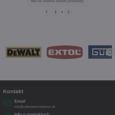
Nie sú žiadne ďalšie produkty.
1
2
Kontakt
Email
info@zeleziarstvodomov.sk
Info o produktoch