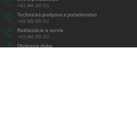
+421 905 320 312
Technická podpora a poradenstvo
+421 905 320 312
Reklamácie a servis
+421 905 320 312
Otváracia doba
Po-Pi: 7:30 - 17:00 hod.
So: 8:00 - 12:00 hod.
Adresa pre osobný odber v Novákoch:
M.R. Štefánika 318/30, 97271 Nováky