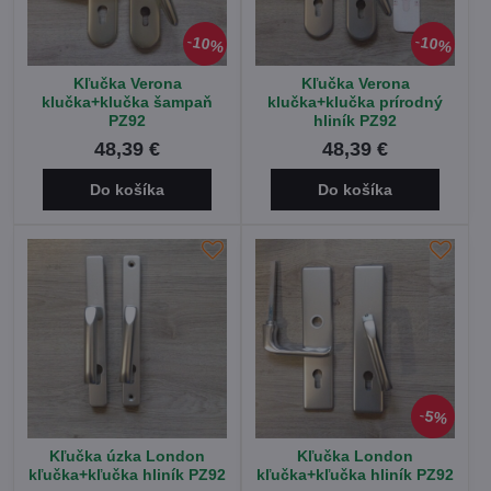
10%
10%
Kľučka Verona
Kľučka Verona
klučka+klučka šampaň
klučka+klučka prírodný
PZ92
hliník PZ92
48,39 €
48,39 €
Do košíka
Do košíka
5%
Kľučka úzka London
Kľučka London
kľučka+kľučka hliník PZ92
kľučka+kľučka hliník PZ92