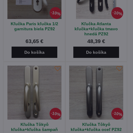
10%
10%
Kľučka Paris kľučka 1/2
Kľučka Atlanta
garnitura biela PZ92
kľučka+kľučka tmavo
hnedá PZ92
63,65 €
48,39 €
Do košíka
Do košíka
10%
10%
Kľučka Tôkyô
Kľučka Tôkyô
kľučka+kľučka šampaň
kľučka+kľučka oceľ PZ92