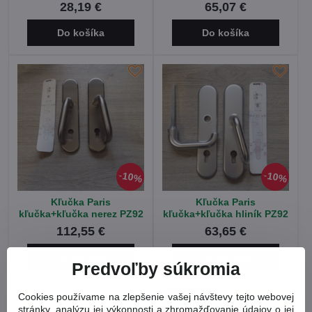
28,19 €
65,07 €
Do košíka
Do košíka
10%
10%
Kľučka Paris
Kľučka Paris
kľučka+kľučka nerez PZ92
kľučka+kľučka hliník PZ92
112,55 €
63,65 €
Do košíka
Do košíka
Predvoľby súkromia
Cookies používame na zlepšenie vašej návštevy tejto webovej
stránky, analýzu jej výkonnosti a zhromažďovanie údajov o jej