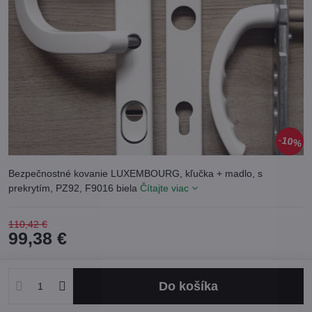
10%
Bezpečnostné kovanie LUXEMBOURG, kľučka + madlo, s
prekrytím, PZ92, F9016 biela
Čítajte viac
110,42 €
99,38 €
Do košíka