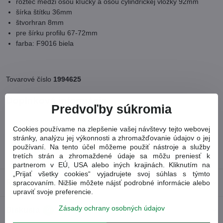
rozteč medzi osou kľučky a osou cylindrickej vložky 92mm
šírka štítku 36mm
štvorhran 8mm
pre šírku profilu 67-72mm
farba: F9016 biela
Tovarové číslo
1994625
Doplnkové informácie
Predvoľby súkromia
Kategória:
Kľučka+ madlo s prekrytím
Cookies používame na zlepšenie vašej návštevy tejto webovej
typ kovania:
Luxembourg
stránky, analýzu jej výkonnosti a zhromažďovanie údajov o jej
používaní. Na tento účel môžeme použiť nástroje a služby
tretích strán a zhromaždené údaje sa môžu preniesť k
farba :
biela F9016
partnerom v EÚ, USA alebo iných krajinách. Kliknutím na
„Prijať všetky cookies“ vyjadrujete svoj súhlas s týmto
Recenzie
spracovaním. Nižšie môžete nájsť podrobné informácie alebo
0
upraviť svoje preferencie.
Zásady ochrany osobných údajov
Diskusia
0