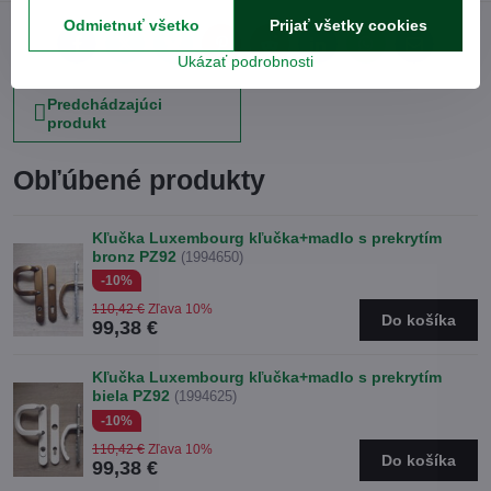
Odmietnuť všetko
Prijať všetky cookies
Facebook
Twitter
Bluesky
Pinterest
Reddit
LinkedIn
WhatsApp
E-
Ukázať podrobnosti
mail
Predchádzajúci
produkt
Obľúbené produkty
Kľučka Luxembourg kľučka+madlo s prekrytím
bronz PZ92
(1994650)
-10%
110,42 €
Zľava 10%
Do košíka
99,38 €
Kľučka Luxembourg kľučka+madlo s prekrytím
biela PZ92
(1994625)
-10%
110,42 €
Zľava 10%
Do košíka
99,38 €