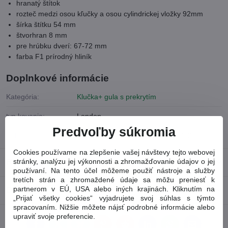
hranatý štítok
rozteč medzi osou kľučky a osou cylindrickej vložky 92mm
šírka štítku 54 mm
štvorhran 8 mm
pre hrúbku dverí: 67-72 mm
farba F1 prírodný hliník
Doplnkové informácie
Kategória:
Klučka+ gula s prekrytím
typ kovania:
London
Predvoľby súkromia
farba :
prírodný hliník F1/matný hliník F1-2
Cookies používame na zlepšenie vašej návštevy tejto webovej
stránky, analýzu jej výkonnosti a zhromažďovanie údajov o jej
Recenzie
0
používaní. Na tento účel môžeme použiť nástroje a služby
tretích strán a zhromaždené údaje sa môžu preniesť k
partnerom v EÚ, USA alebo iných krajinách. Kliknutím na
Diskusia
0
„Prijať všetky cookies“ vyjadrujete svoj súhlas s týmto
spracovaním. Nižšie môžete nájsť podrobné informácie alebo
upraviť svoje preferencie.
Facebook
Twitter
Bluesky
Pinterest
Reddit
LinkedIn
WhatsApp
E-