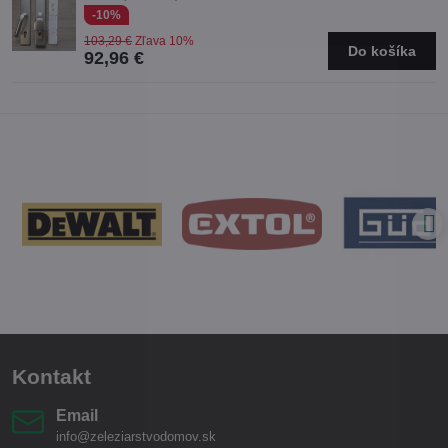
-10%
103,29 €
Zľava 10%
Do košíka
92,96 €
Kontakt
Email
info@zeleziarstvodomov.sk