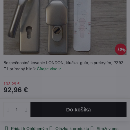
10%
Bezpečnostné kovanie LONDON, kľučka+guľa, s prekrytím, PZ92.
F1 prírodný hliník
Čítajte viac
103,29 €
92,96 €
Do košíka
Pridať k Obľúbeným
Otázka k produktu
Strážny pes