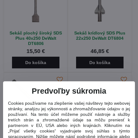
Sekáč plochý široký SDS
Sekáč krídlový SDS Plus
Plus 40x250 DeWalt
22x250 DeWalt DT6804
DT6806
15,50 €
46,85 €
Do košíka
Do košíka
Predvoľby súkromia
Cookies používame na zlepšenie vašej návštevy tejto webovej
stránky, analýzu jej výkonnosti a zhromažďovanie údajov o jej
používaní. Na tento účel môžeme použiť nástroje a služby
tretích strán a zhromaždené údaje sa môžu preniesť k
partnerom v EÚ, USA alebo iných krajinách. Kliknutím na
15%
„Prijať všetky cookies“ vyjadrujete svoj súhlas s týmto
spracovaním. Nižšie môžete nájsť podrobné informácie alebo
Sekáč dutý SDS Plus
Sekáč plochý HEX 17mm