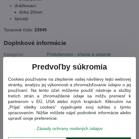
drážkovací
šírka 20mm
špicatý
Tovarové číslo:
23945
Doplnkové informácie
Kategória:
Príslušenstvo - vŕtanie a sekanie
Predvoľby súkromia
typ:
sada
Cookies používame na zlepšenie vašej návštevy tejto webovej
Recenzie
0
stránky, analýzu jej výkonnosti a zhromažďovanie údajov o jej
používaní. Na tento účel môžeme použiť nástroje a služby
tretích strán a zhromaždené údaje sa môžu preniesť k
Diskusia
0
partnerom v EÚ, USA alebo iných krajinách. Kliknutím na
„Prijať všetky cookies“ vyjadrujete svoj súhlas s týmto
spracovaním. Nižšie môžete nájsť podrobné informácie alebo
upraviť svoje preferencie.
Facebook
Twitter
Bluesky
Pinterest
Reddit
LinkedIn
WhatsApp
E-
mail
Zásady ochrany osobných údajov
Predchádzajúci