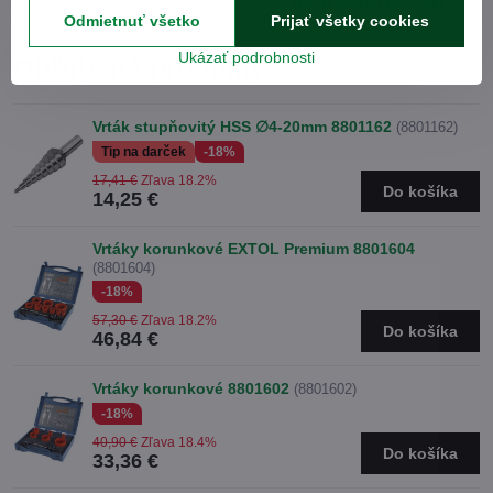
Nasledujúci produkt
produkt
Odmietnuť všetko
Prijať všetky cookies
Ukázať podrobnosti
Obľúbené produkty
Vrták stupňovitý HSS ∅4-20mm 8801162
(8801162)
Tip na darček
-18%
17,41 €
Zľava 18.2%
Do košíka
14,25 €
Vrtáky korunkové EXTOL Premium 8801604
(8801604)
-18%
57,30 €
Zľava 18.2%
Do košíka
46,84 €
Vrtáky korunkové 8801602
(8801602)
-18%
40,90 €
Zľava 18.4%
Do košíka
33,36 €