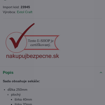
Import kód:
23945
Výrobca:
Extol Craft
Popis
Sada obsahuje sekáče:
dĺžka 250mm
plochý
šírka 40mm
šírka 20mm