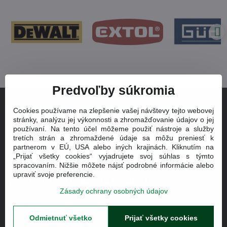
Predvoľby súkromia
Kontakt
Cookies používame na zlepšenie vašej návštevy tejto webovej
stránky, analýzu jej výkonnosti a zhromažďovanie údajov o jej
používaní. Na tento účel môžeme použiť nástroje a služby
Email
tretích strán a zhromaždené údaje sa môžu preniesť k
info@zeleziarstvodomov.sk
partnerom v EÚ, USA alebo iných krajinách. Kliknutím na
Info o produktoch
„Prijať všetky cookies“ vyjadrujete svoj súhlas s týmto
spracovaním. Nižšie môžete nájsť podrobné informácie alebo
+421 905 320 312
upraviť svoje preferencie.
Technická podpora a poradenstvo
Zásady ochrany osobných údajov
+421 905 320 312
Reklamácie a servis
+421 905 320 312
Odmietnuť všetko
Prijať všetky cookies