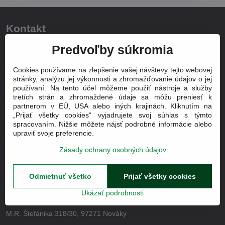
Kontakt
Predvoľby súkromia
Email
info@zeleziarstvodomov.sk
Cookies používame na zlepšenie vašej návštevy tejto webovej
Info o produktoch
stránky, analýzu jej výkonnosti a zhromažďovanie údajov o jej
+421 905 320 312
používaní. Na tento účel môžeme použiť nástroje a služby
tretích strán a zhromaždené údaje sa môžu preniesť k
Technická podpora a poradenstvo
partnerom v EÚ, USA alebo iných krajinách. Kliknutím na
+421 905 320 312
„Prijať všetky cookies“ vyjadrujete svoj súhlas s týmto
spracovaním. Nižšie môžete nájsť podrobné informácie alebo
Reklamácie a servis
upraviť svoje preferencie.
+421 905 320 312
Zásady ochrany osobných údajov
Otváracia doba
Po-Pi: 7:30 - 17:00 hod.
So: 8:00 - 12:00 hod.
Odmietnuť všetko
Prijať všetky cookies
Adresa pre osobný odber v Novákoch:
Ukázať podrobnosti
M.R. Štefánika 318/30, 97271 Nováky