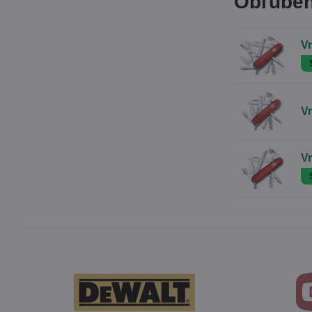
Obľúben
V
V
V