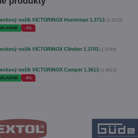
é produkty
reckový nožík VICTORINOX Huntsman 1.3713
(1.3713)
SKLADOM
-4%
reckový nožík VICTORINOX Climber 1.3703
(1.3703)
reckový nožík VICTORINOX Camper 1.3613
(1.3613)
SKLADOM
-9%