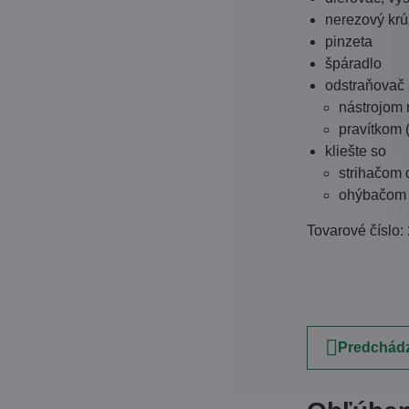
nerezový krú
pinzeta
špáradlo
odstraňovač 
nástrojom 
pravítkom 
kliešte so
strihačom 
ohýbačom 
Tovarové číslo:
Predchádz