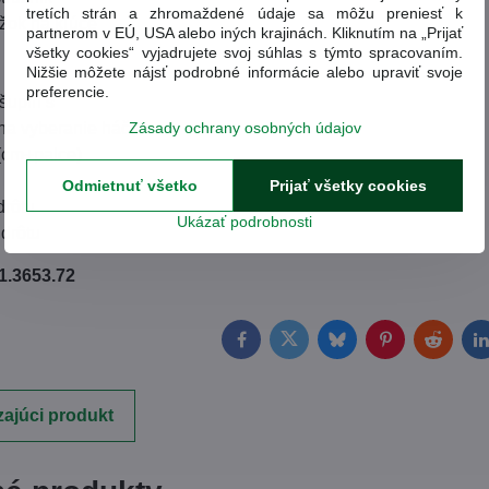
tretích strán a zhromaždené údaje sa môžu preniesť k
žok na kľúče
partnerom v EÚ, USA alebo iných krajinách. Kliknutím na „Prijať
všetky cookies“ vyjadrujete svoj súhlas s týmto spracovaním.
Nižšie môžete nájsť podrobné informácie alebo upraviť svoje
preferencie.
šupín s
Zásady ochrany osobných údajov
na vyberanie háčika
(cm+palce)
Odmietnuť všetko
Prijať všetky cookies
drôtu
Ukázať podrobnosti
drôtu
1.3653.72
Facebook
Twitter
Bluesky
Pinterest
Reddit
L
ajúci produkt