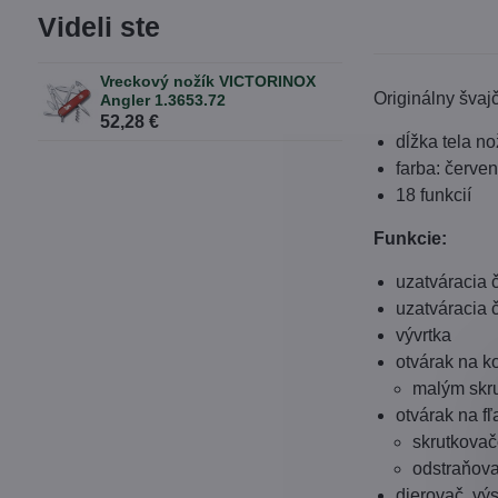
Videli ste
Vreckový nožík VICTORINOX
Originálny šva
Angler 1.3653.72
52,28 €
dĺžka tela n
farba: červe
18 funkcií
Funkcie:
uzatváracia 
uzatváracia 
vývrtka
otvárak na k
malým skru
otvárak na fľ
skrutkova
odstraňova
dierovač, výs