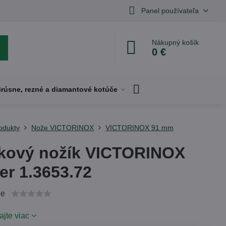
Panel používateľa
Nákupný košík
0 €
rúsne, rezné a diamantové kotúče
odukty
Nože VICTORINOX
VICTORINOX 91 mm
kový nožík VICTORINOX
er 1.3653.72
ie
ajte viac