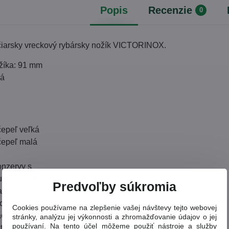
Popis
Recenzie
0
jčiarsky vreckový rybársky nožík VICTORINOX.
ožíka: 91 mm
ná
čepeľ veľká
čepeľ malá
onzervy s
tkovačom (aj na krížové skrutky)
Predvoľby súkromia
aše so
čom
Cookies používame na zlepšenie vašej návštevy tejto webovej
čom izolácie drôtov
stránky, analýzu jej výkonnosti a zhromažďovanie údajov o jej
používaní. Na tento účel môžeme použiť nástroje a služby
tružník