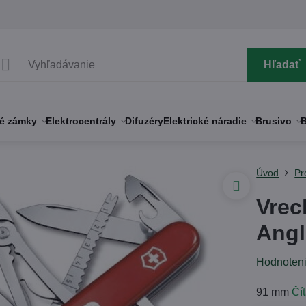
Hľadať
né zámky
Elektrocentrály
Difuzéry
Elektrické náradie
Brusivo
B
Úvod
Pr
Vrec
Angl
Hodnoten
91 mm
Čít