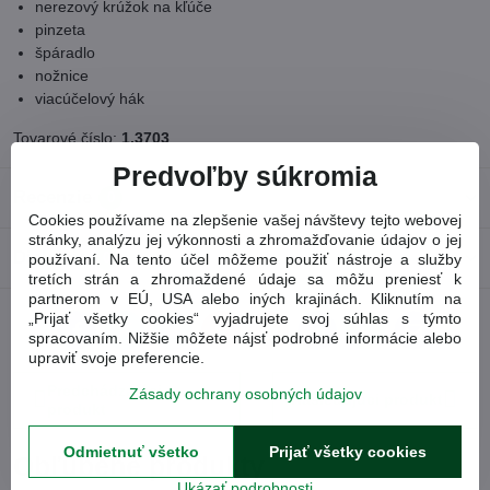
nerezový krúžok na kľúče
pinzeta
špáradlo
nožnice
viacúčelový hák
Tovarové číslo:
1.3703
Predvoľby súkromia
Recenzie
0
Cookies používame na zlepšenie vašej návštevy tejto webovej
stránky, analýzu jej výkonnosti a zhromažďovanie údajov o jej
Diskusia
0
používaní. Na tento účel môžeme použiť nástroje a služby
tretích strán a zhromaždené údaje sa môžu preniesť k
partnerom v EÚ, USA alebo iných krajinách. Kliknutím na
„Prijať všetky cookies“ vyjadrujete svoj súhlas s týmto
Facebook
Twitter
Bluesky
Pinterest
Reddit
LinkedIn
WhatsApp
E-
spracovaním. Nižšie môžete nájsť podrobné informácie alebo
mail
upraviť svoje preferencie.
Predchádzajúci
Zásady ochrany osobných údajov
Nasledujúci produkt
produkt
Odmietnuť všetko
Prijať všetky cookies
Obľúbené produkty
Ukázať podrobnosti