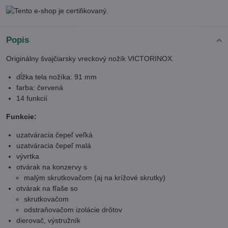
Popis
Originálny švajčiarsky vreckový nožík VICTORINOX.
dĺžka tela nožíka: 91 mm
farba: červená
14 funkcií
Funkcie:
uzatváracia čepeľ veľká
uzatváracia čepeľ malá
vývrtka
otvárak na konzervy s
malým skrutkovačom (aj na krížové skrutky)
otvárak na fľaše so
skrutkovačom
odstraňovačom izolácie drôtov
dierovač, výstružník