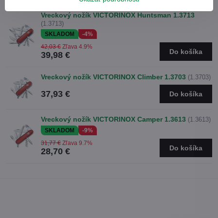
Vreckový nožík VICTORINOX Huntsman 1.3713
(1.3713)
SKLADOM
-4%
42,03 €
Zľava 4.9%
Do košíka
39,98 €
Vreckový nožík VICTORINOX Climber 1.3703
(1.3703)
37,93 €
Do košíka
Vreckový nožík VICTORINOX Camper 1.3613
(1.3613)
SKLADOM
-9%
31,77 €
Zľava 9.7%
Do košíka
28,70 €