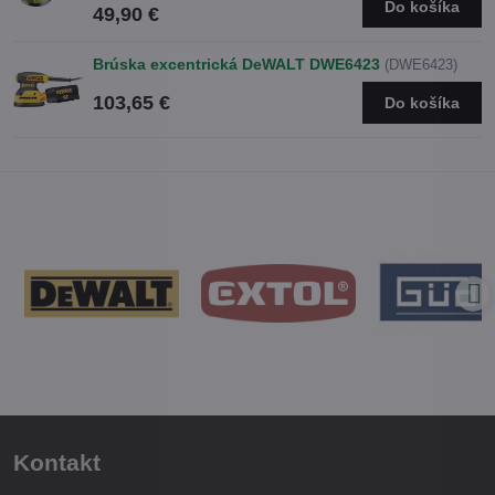
Do košíka
49,90 €
Brúska excentrická DeWALT DWE6423
(DWE6423)
103,65 €
Do košíka
Kontakt