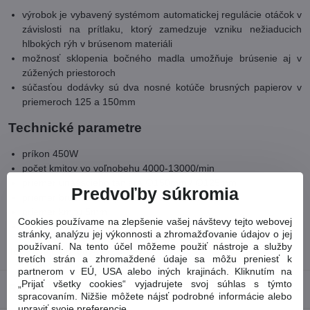
výrobok je vybavený systémom automatickej regulácie otáčok v
závislosti na prítlaku, ktorý zamedzuje vzniku nežiaducich
hlbokých rýh v brúsenom materiáli
možnosť sklopenia bočného madla umožňuje brúsenie aj v
zúžených priestoroch
súčasťou dodávky sú dva nosné kotúče brusných papierov v
priemeroch 125 a 150mm
Technické parametre
príkon 450W
počet kmitov vo voľnobehu 4000-13000/min
priemer unášacieho taniera ∅150mm / ∅125mm
Predvoľby súkromia
priemer brúsneho papiera ∅150mm / ∅125mm
priemer kmitu 5mm
Cookies používame na zlepšenie vašej návštevy tejto webovej
hmotnosť 2,6kg
stránky, analýzu jej výkonnosti a zhromažďovanie údajov o jej
používaní. Na tento účel môžeme použiť nástroje a služby
Tovarové číslo:
8894202
tretích strán a zhromaždené údaje sa môžu preniesť k
partnerom v EÚ, USA alebo iných krajinách. Kliknutím na
„Prijať všetky cookies“ vyjadrujete svoj súhlas s týmto
Recenzie
0
spracovaním. Nižšie môžete nájsť podrobné informácie alebo
upraviť svoje preferencie.