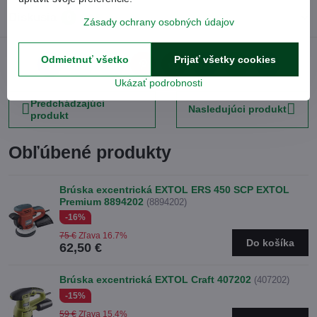
Diskusia
0
Zásady ochrany osobných údajov
Odmietnuť všetko
Prijať všetky cookies
Facebook
Twitter
Bluesky
Pinterest
Reddit
LinkedIn
WhatsApp
E-
mail
Ukázať podrobnosti
Predchádzajúci
Nasledujúci produkt
produkt
Obľúbené produkty
Brúska excentrická EXTOL ERS 450 SCP EXTOL
Premium 8894202
(8894202)
-16%
75 €
Zľava 16.7%
Do košíka
62,50 €
Brúska excentrická EXTOL Craft 407202
(407202)
-15%
59 €
Zľava 15.4%