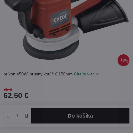
16%
príkon 450W, brúsny kotúč ∅150mm
Čítajte viac
75 €
62,50 €
Do košíka