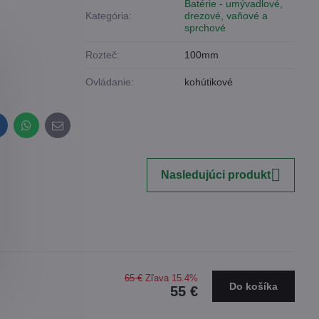
Batérie - umývadlové,
Kategória:
drezové, vaňové a
sprchové
Rozteč:
100mm
Ovládanie:
kohútikové
inkedIn
WhatsApp
E-
mail
Nasledujúci produkt
65 €
Zľava 15.4%
Do košíka
55 €