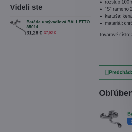
rozstup 10
Videli ste
"S" rameno
kartuša: kera
Batéria umývadlová BALLETTO
materiál: ch
85014
31,26 €
37,92 €
Tovarové číslo:
Predchádz
Obľúben
B