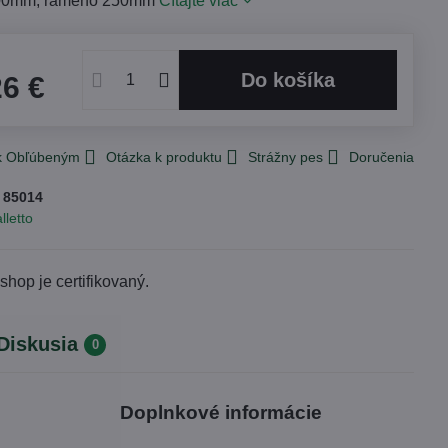
100mm, rameno 250mm
Čítajte viac
Do košíka
26 €
 k Obľúbeným
Otázka k produktu
Strážny pes
Doručenia
:
85014
lletto
Diskusia
0
Doplnkové informácie