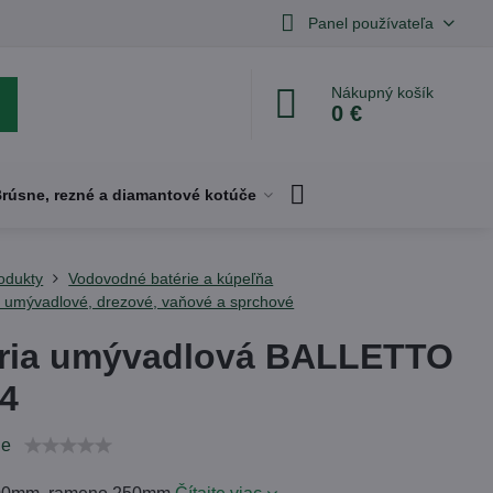
Panel používateľa
Nákupný košík
0 €
rúsne, rezné a diamantové kotúče
odukty
Vodovodné batérie a kúpeľňa
- umývadlové, drezové, vaňové a sprchové
ria umývadlová BALLETTO
4
ie