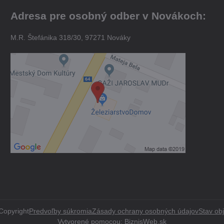
Adresa pre osobný odber v Novákoch:
M.R. Štefánika 318/30, 97271 Nováky
Copyright
Predvoľby súkromia
Zásady ochrany osobných údajov
Stav ob
Vytvorené pomocou:
BiznisWeb.sk