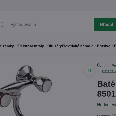
Hľadať
né zámky
Elektrocentrály
Difuzéry
Elektrické náradie
Brusivo
B
Úvod
Pr
Batérie 
Baté
8501
Hodnoten