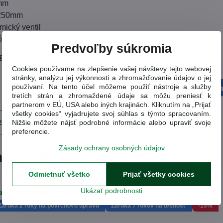
0mm
 250mm
mický ventil
róm
Predvoľby súkromia
85014
Cookies používame na zlepšenie vašej návštevy tejto webovej
stránky, analýzu jej výkonnosti a zhromažďovanie údajov o jej
používaní. Na tento účel môžeme použiť nástroje a služby
Facebook
Twitter
Bluesky
Pinterest
Reddit
L
tretích strán a zhromaždené údaje sa môžu preniesť k
partnerom v EÚ, USA alebo iných krajinách. Kliknutím na „Prijať
všetky cookies“ vyjadrujete svoj súhlas s týmto spracovaním.
ajúci produkt
Nižšie môžete nájsť podrobné informácie alebo upraviť svoje
preferencie.
Zásady ochrany osobných údajov
é produkty
Odmietnuť všetko
Prijať všetky cookies
Ukázať podrobnosti
atéria umývadlová 150mm OPERA 83011
(83011)
Záruka 2 roky na povrchovú úpravu
Záruka 7 rokov na tesnosť
-15%