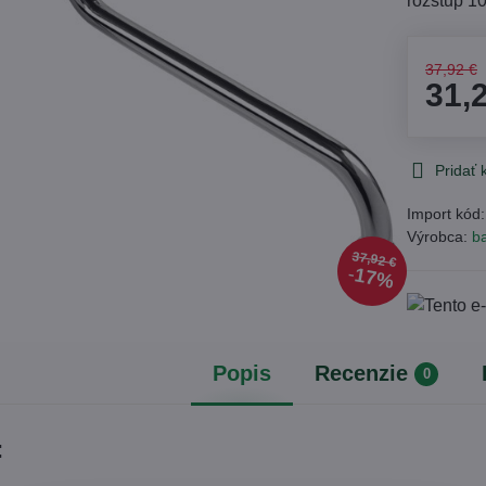
rozstup 
37,92 €
31,
Pridať
Import kód
Výrobca:
ba
37,92 €
17%
Popis
Recenzie
0
: