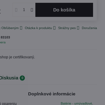
Do košíka
€
 k Obľúbeným
Otázka k produktu
Strážny pes
Doručenia
:
83103
pera
Diskusia
0
Doplnkové informácie
Batérie - umývadlové,
i opareniu