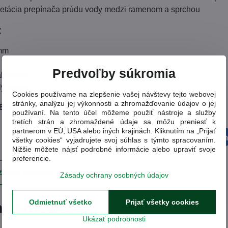
retácia prepínača prúdu vody medzi ramenom a sprchou
:
0mm
Predvoľby súkromia
al 40mm
klý chróm
Cookies používame na zlepšenie vašej návštevy tejto webovej
stránky, analýzu jej výkonnosti a zhromažďovanie údajov o jej
83103
používaní. Na tento účel môžeme použiť nástroje a služby
tretích strán a zhromaždené údaje sa môžu preniesť k
partnerom v EÚ, USA alebo iných krajinách. Kliknutím na „Prijať
všetky cookies“ vyjadrujete svoj súhlas s týmto spracovaním.
Facebook
Twitter
Bluesky
Pinterest
Reddit
L
Nižšie môžete nájsť podrobné informácie alebo upraviť svoje
preferencie.
ajúci produkt
Zásady ochrany osobných údajov
Odmietnuť všetko
Prijať všetky cookies
é produkty
Ukázať podrobnosti