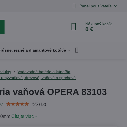
Panel používateľa
Nákupný košík
0 €
rúsne, rezné a diamantové kotúče
odukty
Vodovodné batérie a kúpeľňa
- umývadlové, drezové, vaňové a sprchové
ria vaňová OPERA 83103
ie
5
/
5
(
1
x)
150mm
Čítajte viac