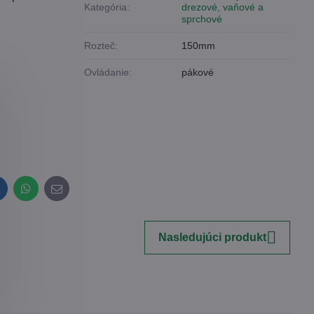
Kategória:
drezové, vaňové a
sprchové
Rozteč:
150mm
Ovládanie:
pákové
inkedIn
WhatsApp
E-
mail
Nasledujúci produkt