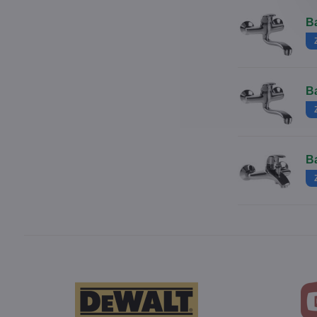
B
B
B