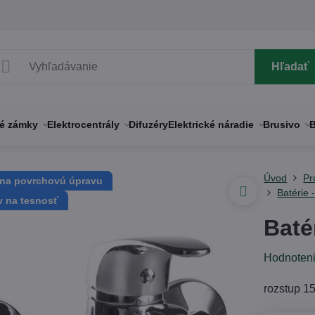
Hľadať
né zámky
Elektrocentrály
Difuzéry
Elektrické náradie
Brusivo
B
Úvod
Pr
 na povrchovú úpravu
Batérie 
v na tesnosť
Baté
Hodnoten
rozstup 