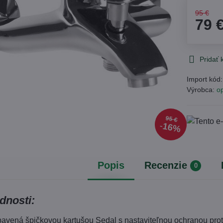
95 €
79 
Pridať
Import kód
Výrobca:
o
95 €
16%
Popis
Recenzie
0
dnosti:
ybavená špičkovou kartušou Sedal s nastaviteľnou ochranou prot