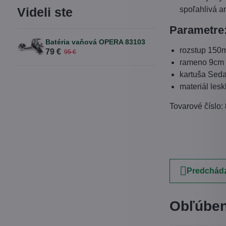
spoľahlivá a
Videli ste
Parametre
Batéria vaňová OPERA 83103
rozstup 15
79 €
95 €
rameno 9cm
kartuša Sed
materiál les
Tovarové číslo:
Predchádz
Obľúben