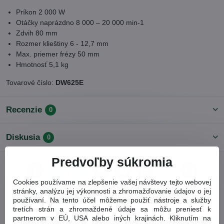
Príkon 2 000 W
Otáčky naprázdno 8 000 – 20 000 min-1
Zdvih 80 mm
Rozmer klieštiny 6 - 12,7 mm
Max. priemer frézy 50 mm
Hmotnosť 5,1 kg
Tovarové číslo:
DW625E
Recenzie
0
Diskusia
0
Predvoľby súkromia
Facebook
Twitter
Bluesky
Pinterest
Reddit
LinkedIn
WhatsApp
E-
mail
Cookies používame na zlepšenie vašej návštevy tejto webovej
stránky, analýzu jej výkonnosti a zhromažďovanie údajov o jej
Predchádzajúci
používaní. Na tento účel môžeme použiť nástroje a služby
Nasledujúci produkt
produkt
tretích strán a zhromaždené údaje sa môžu preniesť k
partnerom v EÚ, USA alebo iných krajinách. Kliknutím na