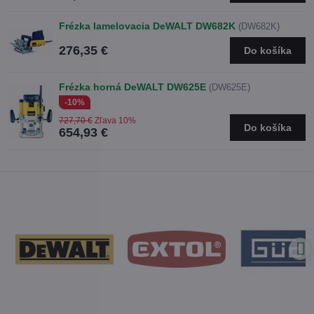
Frézka lamelovacia DeWALT DW682K
(DW682K)
276,35 €
Do košíka
Frézka horná DeWALT DW625E
(DW625E)
-10%
727,70 €
Zľava 10%
Do košíka
654,93 €