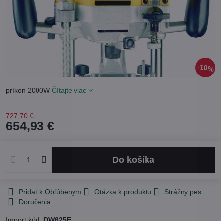
10%
príkon 2000W
Čítajte viac
727,70 €
654,93 €
Do košíka
Pridať k Obľúbeným
Otázka k produktu
Strážny pes
Doručenia
Import kód:
DW625E