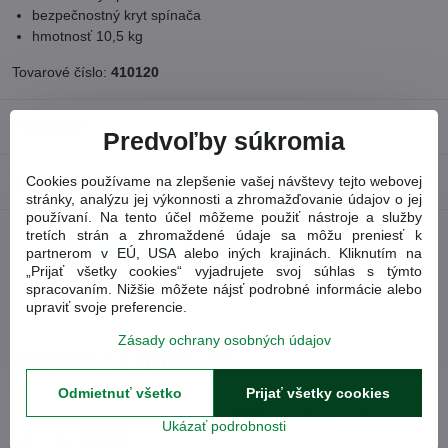
bezpečnostný kryt spínača
hmotnosť 10,5 kg
Tovarové číslo:
410120
Recenzie
0
Predvoľby súkromia
Diskusia
Cookies používame na zlepšenie vašej návštevy tejto webovej
0
stránky, analýzu jej výkonnosti a zhromažďovanie údajov o jej
používaní. Na tento účel môžeme použiť nástroje a služby
tretích strán a zhromaždené údaje sa môžu preniesť k
partnerom v EÚ, USA alebo iných krajinách. Kliknutím na
Facebook
Twitter
Bluesky
Pinterest
Reddit
LinkedIn
WhatsApp
E-
mail
„Prijať všetky cookies“ vyjadrujete svoj súhlas s týmto
spracovaním. Nižšie môžete nájsť podrobné informácie alebo
Nasledujúci produkt
upraviť svoje preferencie.
Zásady ochrany osobných údajov
Obľúbené produkty
Odmietnuť všetko
Prijať všetky cookies
Brúska dvojkotúčová EXTOL Craft 410130
(410130)
Ukázať podrobnosti
-17%