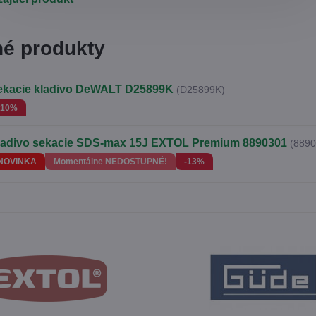
é produkty
ekacie kladivo DeWALT D25899K
(D25899K)
-10%
ladivo sekacie SDS-max 15J EXTOL Premium 8890301
(8890
NOVINKA
Momentálne NEDOSTUPNÉ!
-13%