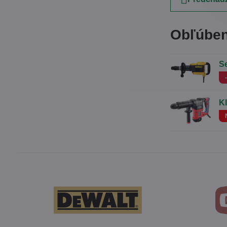
Obľúben
S
K