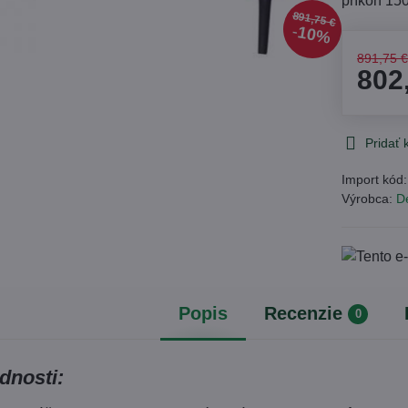
príkon 15
891,75 €
10%
891,75 
802
Pridať
Import kód
Výrobca:
D
Popis
Recenzie
0
dnosti: