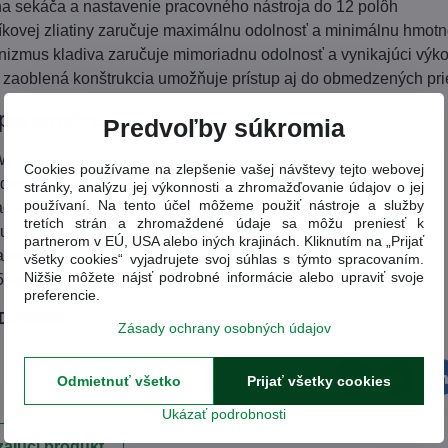
a sekáča a nastavenie pracovného nástroja do 12 polôh
číkovej zliatiny zaručuje maximálnu odolnosť a minimálnu hmot
izmus kladiva zaručuje mimoriadnu odolnosť a vynikajúci výko
zaoblená konštrukcia umožňuje prístup aj do obmedzených pri
parametre:
Predvoľby súkromia
 W
Cookies používame na zlepšenie vašej návštevy tejto webovej
úderov 2040 min-1
stránky, analýzu jej výkonnosti a zhromažďovanie údajov o jej
používaní. Na tento účel môžeme použiť nástroje a služby
adia 11,7 m/s2
tretích strán a zhromaždené údaje sa môžu preniesť k
u 17,9 J
partnerom v EÚ, USA alebo iných krajinách. Kliknutím na „Prijať
avenia sekáča - 12
všetky cookies“ vyjadrujete svoj súhlas s týmto spracovaním.
Nižšie môžete nájsť podrobné informácie alebo upraviť svoje
5 kg
preferencie.
D25899K
Zásady ochrany osobných údajov
Odmietnuť všetko
Prijať všetky cookies
Facebook
Twitter
Bluesky
Pinterest
Reddit
L
Ukázať podrobnosti
ajúci produkt