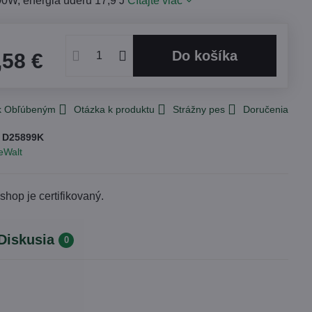
00W, energia úderu 17,9 J
Čítajte viac
€
Do košíka
,58 €
 k Obľúbeným
Otázka k produktu
Strážny pes
Doručenia
:
D25899K
eWalt
Diskusia
0