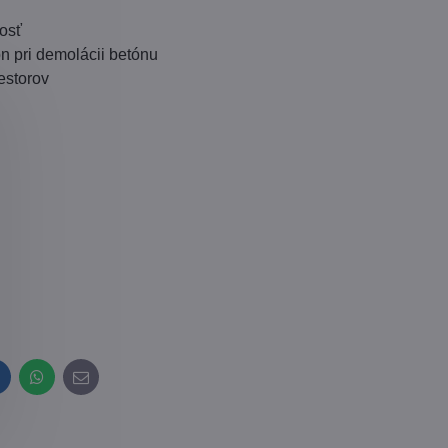
nosť
n pri demolácii betónu
estorov
inkedIn
WhatsApp
E-
mail