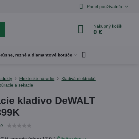
Panel používateľa
Nákupný košík
0 €
rúsne, rezné a diamantové kotúče
odukty
Elektrické náradie
Kladivá elektrické
búracie a sekacie
cie kladivo DeWALT
899K
ie