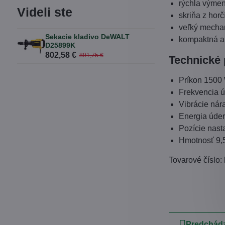
rýchla výmen
Videli ste
skriňa z hor
veľký mechan
Sekacie kladivo DeWALT
kompaktná a 
D25899K
802,58 €
891,75 €
Technické 
Príkon 1500
Frekvencia 
Vibrácie nár
Energia úder
Pozície nast
Hmotnosť 9,
Tovarové číslo:
Predchádz