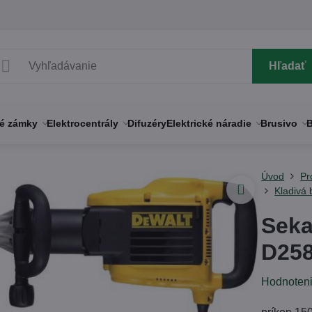
Hľadať
né zámky
Elektrocentrály
Difuzéry
Elektrické náradie
Brusivo
B
Úvod
Pr
Kladivá 
Seka
D25
Hodnoten