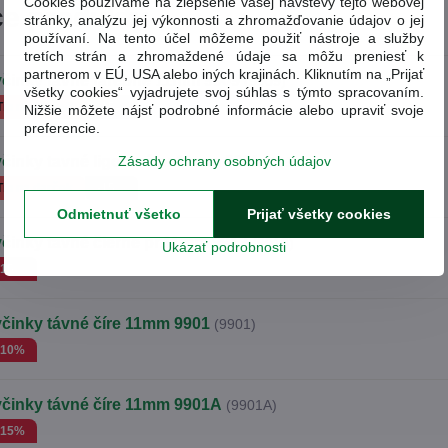
Cookies používame na zlepšenie vašej návštevy tejto webovej
ce produkty
stránky, analýzu jej výkonnosti a zhromažďovanie údajov o jej
používaní. Na tento účel môžeme použiť nástroje a služby
tretích strán a zhromaždené údaje sa môžu preniesť k
partnerom v EÚ, USA alebo iných krajinách. Kliknutím na „Prijať
yčinky tavné farebné 11mm 9909
(9909)
všetky cookies“ vyjadrujete svoj súhlas s týmto spracovaním.
Tip na darček
-15%
Nižšie môžete nájsť podrobné informácie alebo upraviť svoje
preferencie.
Zásady ochrany osobných údajov
činky tavné ligotavé pr.11mm 9911
(9911)
Tip na darček
-15%
Odmietnuť všetko
Prijať všetky cookies
yčinky tavné čierne pr.11mm 9913
(9913)
Ukázať podrobnosti
-15%
yčinky távné číre 11mm 9901
(9901)
-10%
yčinky távné číre 11mm 9901A
(9901A)
-15%