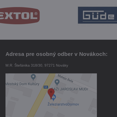
Adresa pre osobný odber v Novákoch:
M.R. Štefánika 318/30, 97271 Nováky