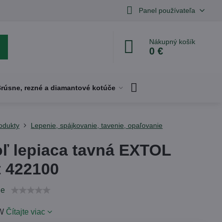
Panel používateľa
Nákupný košík
0 €
rúsne, rezné a diamantové kotúče
odukty
Lepenie, spájkovanie, tavenie, opaľovanie
oľ lepiaca tavná EXTOL
t 422100
ie
0W
Čítajte viac