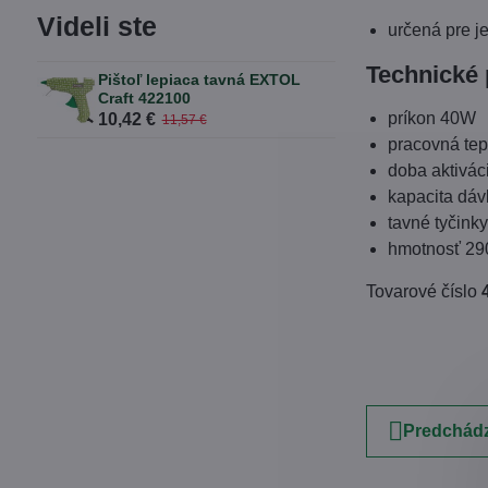
Videli ste
určená pre j
Technické 
Pištoľ lepiaca tavná EXTOL
Craft 422100
príkon 40W
10,42 €
11,57 €
pracovná tep
doba aktivác
kapacita dáv
tavné tyčink
hmotnosť 29
Tovarové číslo
Predchádz