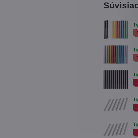
Súvisia
T
Ty
T
T
T