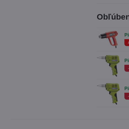
Obľúben
P
P
P