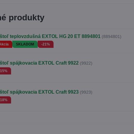
é produkty
ištoľ teplovzdušná EXTOL HG 20 ET 8894801
(8894801)
Akcia
SKLADOM
-21%
ištoľ spájkovacia EXTOL Craft 9922
(9922)
-15%
ištoľ spájkovacia EXTOL Craft 9923
(9923)
-18%