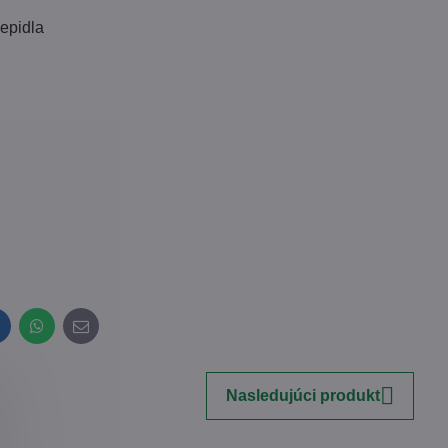
lepidla
inkedIn
WhatsApp
E-
mail
Nasledujúci produkt