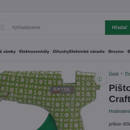
Hľadať
né zámky
Elektrocentrály
Difuzéry
Elektrické náradie
Brusivo
B
Úvod
Pr
Pišt
Craf
Hodnoten
príkon 4