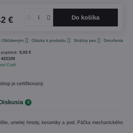
Do košíka
42 €
 k Obľúbeným
Otázka k produktu
Strážny pes
Doručenia
 poplatok:
0,03 €
:
422100
tol Craft
Diskusia
0
extílie, umelej hmoty, keramiky a pod. Páčka mechanického