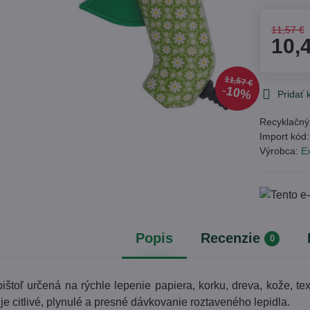
11,57 €
10,
11,57 €
10%
Pridať
Recyklačný
Import kód
Výrobca:
Ex
Popis
Recenzie
0
ištoľ určená na rýchle lepenie papiera, korku, dreva, kože, t
 citlivé, plynulé a presné dávkovanie roztaveného lepidla.