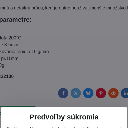
emnú a detailnú prácu, keď je nutné používať menšie množstvo 
parametre:
lota 200°C
ie 3-5min.
kovania lepidla 10 g/min
y pr.11mm
0g
422100
Facebook
Twitter
Bluesky
Pinterest
Reddit
L
ajúci produkt
Predvoľby súkromia