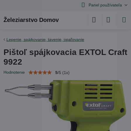
Panel používateľa
Železiarstvo Domov
Lepenie, spájkovanie, tavenie, opaľovanie
Pištoľ spájkovacia EXTOL Craft
9922
Hodnotenie
5
/
5
(
1
x)