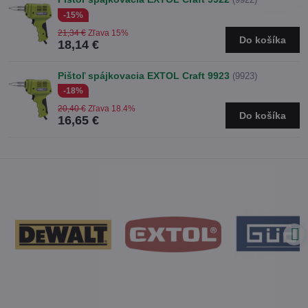
-15%
21,34 €
Zľava 15%
Do košíka
18,14 €
Pištoľ spájkovacia EXTOL Craft 9923
(9923)
-18%
20,40 €
Zľava 18.4%
Do košíka
16,65 €