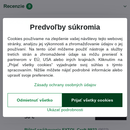
Recenzie
0
Diskusia
0
Predvoľby súkromia
Cookies používame na zlepšenie vašej návštevy tejto webovej
Facebook
Twitter
Bluesky
Pinterest
Reddit
LinkedIn
WhatsApp
E-
stránky, analýzu jej výkonnosti a zhromažďovanie údajov o jej
mail
používaní. Na tento účel môžeme použiť nástroje a služby
tretích strán a zhromaždené údaje sa môžu preniesť k
Predchádzajúci
partnerom v EÚ, USA alebo iných krajinách. Kliknutím na
Nasledujúci produkt
produkt
„Prijať všetky cookies“ vyjadrujete svoj súhlas s týmto
spracovaním. Nižšie môžete nájsť podrobné informácie alebo
upraviť svoje preferencie.
Obľúbené produkty
Zásady ochrany osobných údajov
Pištoľ teplovzdušná EXTOL HG 20 ET 8894801
(8894801)
Odmietnuť všetko
Prijať všetky cookies
Akcia
SKLADOM
-21%
Ukázať podrobnosti
45,90 €
Zľava 21.6%
Do košíka
36 €
Pištoľ spájkovacia EXTOL Craft 9922
(9922)