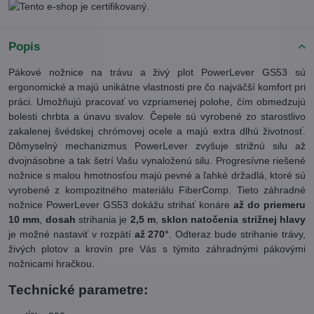
Popis
Pákové nožnice na trávu a živý plot PowerLever GS53 sú
ergonomické a majú unikátne vlastnosti pre čo najväčší komfort pri
práci. Umožňujú pracovať vo vzpriamenej polohe, čím obmedzujú
bolesti chrbta a únavu svalov. Čepele sú vyrobené zo starostlivo
zakalenej švédskej chrómovej ocele a majú extra dlhú životnosť.
Dômyselný mechanizmus PowerLever zvyšuje strižnú silu až
dvojnásobne a tak šetrí Vašu vynaloženú silu. Progresívne riešené
nožnice s malou hmotnosťou majú pevné a ľahké držadlá, ktoré sú
vyrobené z kompozitného materiálu FiberComp. Tieto záhradné
nožnice PowerLever GS53 dokážu strihať konáre
až do priemeru
10 mm
,
dosah
strihania je
2,5 m
,
sklon natočenia strižnej hlavy
je možné nastaviť v rozpätí
až 270°
. Odteraz bude strihanie trávy,
živých plotov a krovín pre Vás s týmito záhradnými pákovými
nožnicami hračkou.
Technické parametre: