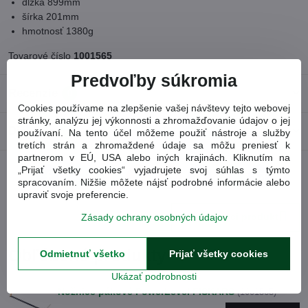
dĺžka 899mm
šírka 201mm
hmotnosť 1380g
Tovarové číslo
1001565
Predvoľby súkromia
Recenzie
0
Cookies používame na zlepšenie vašej návštevy tejto webovej
stránky, analýzu jej výkonnosti a zhromažďovanie údajov o jej
Diskusia
0
používaní. Na tento účel môžeme použiť nástroje a služby
tretích strán a zhromaždené údaje sa môžu preniesť k
partnerom v EÚ, USA alebo iných krajinách. Kliknutím na
„Prijať všetky cookies“ vyjadrujete svoj súhlas s týmto
Facebook
Twitter
Bluesky
Pinterest
Reddit
LinkedIn
WhatsApp
E-
spracovaním. Nižšie môžete nájsť podrobné informácie alebo
mail
upraviť svoje preferencie.
Nasledujúci produkt
Zásady ochrany osobných údajov
Obľúbené produkty
Odmietnuť všetko
Prijať všetky cookies
Ukázať podrobnosti
Nožnice pákové PowerLevel FISKARS
(1001565)