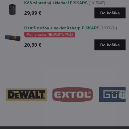
Kôš záhradný skladací FISKARS
(1015647)
29,99 €
Do košíka
Ostrič nožov a sekier Xsharp FISKARS
(1000601)
Momentálne NEDOSTUPNÉ!
20,50 €
Do košíka