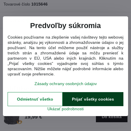
Tovarové číslo
1015646
Recenzie
0
Predvoľby súkromia
Diskusia
0
Cookies používame na zlepšenie vašej návštevy tejto webovej
stránky, analýzu jej výkonnosti a zhromažďovanie údajov o jej
používaní. Na tento účel môžeme použiť nástroje a služby
tretích strán a zhromaždené údaje sa môžu preniesť k
Facebook
Twitter
Bluesky
Pinterest
Reddit
LinkedIn
WhatsApp
E-
partnerom v EÚ, USA alebo iných krajinách. Kliknutím na
mail
„Prijať všetky cookies“ vyjadrujete svoj súhlas s týmto
spracovaním. Nižšie môžete nájsť podrobné informácie alebo
Nasledujúci produkt
upraviť svoje preferencie.
Zásady ochrany osobných údajov
Obľúbené produkty
Odmietnuť všetko
Prijať všetky cookies
Kôš záhradný skladací Solid FISKARS
(1015646)
Ukázať podrobnosti
19,99 €
Do košíka