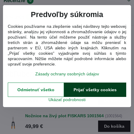
Recenzie
0
Predvoľby súkromia
Diskusia
0
Cookies používame na zlepšenie vašej návštevy tejto webovej
stránky, analýzu jej výkonnosti a zhromažďovanie údajov o jej
používaní. Na tento účel môžeme použiť nástroje a služby
Facebook
Twitter
Bluesky
Pinterest
Reddit
LinkedIn
WhatsApp
E-
tretích strán a zhromaždené údaje sa môžu preniesť k
mail
partnerom v EÚ, USA alebo iných krajinách. Kliknutím na
Predchádzajúci
„Prijať všetky cookies“ vyjadrujete svoj súhlas s týmto
Nasledujúci produkt
produkt
spracovaním. Nižšie môžete nájsť podrobné informácie alebo
upraviť svoje preferencie.
Obľúbené produkty
Zásady ochrany osobných údajov
Nožnice na živý plot FISKARS 1000596
Odmietnuť všetko
Prijať všetky cookies
(1000596)
59,99 €
Ukázať podrobnosti
Do košíka
Nožnice na živý plot FISKARS 1001564
(1001564)
49,99 €
Do košíka