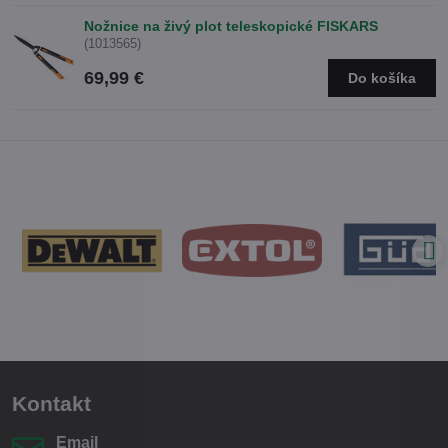
Nožnice na živý plot teleskopické FISKARS
(1013565)
69,99 €
Do košíka
Kontakt
Email