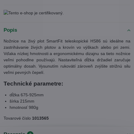
Popis
Nožnice na živý plot SmartFit teleskopické HS86 sú ideálne na
zastrihávanie živých plotov a krovín vo výškach alebo pri zemi.
Vďaka nízkej hmotnosti a ergonomickému dizajnu sa tieto nožnice
veľmi pohodlne používajú. Nastaviteľná dĺžka držadiel zaručuje
optimálny dosah. Vysunutím rukovätí zároveň zvýšite strižnú silu
veľmi pevných čepelí.
Technické parametre:
dĺžka 675-925mm
šírka 215mm
hmotnosť 980g
Tovarové číslo
1013565