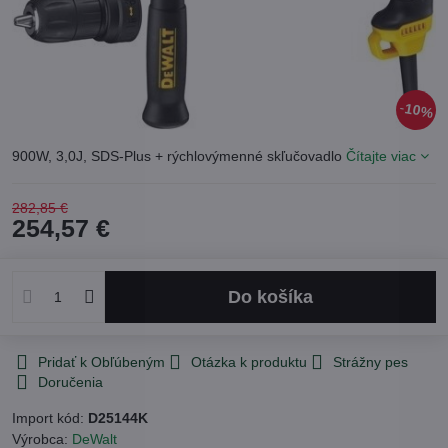
10%
900W, 3,0J, SDS-Plus + rýchlovýmenné skľučovadlo
Čítajte viac
282,85 €
254,57 €
Do košíka
Pridať k Obľúbeným
Otázka k produktu
Strážny pes
Doručenia
Import kód:
D25144K
Výrobca:
DeWalt