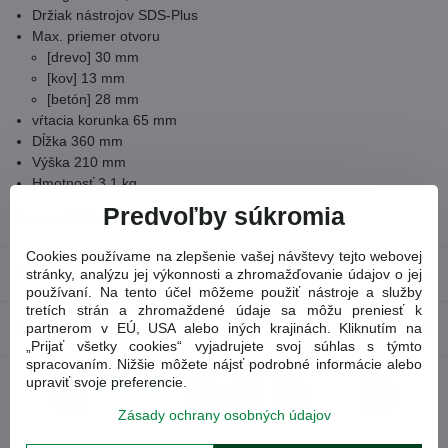
Držiak nástrojov SDS-Plus
Max. priemer otvoru
[drevo] 30 mm
[kov] 13 mm
[betón] 28 mm
vŕtacia korunka 65 mm
Dĺžka 360 mm
Výška 210 mm
Hmotnosť 3,1 kg
Predvoľby súkromia
Tovarové číslo:
D25144K
Cookies používame na zlepšenie vašej návštevy tejto webovej
Recenzie
stránky, analýzu jej výkonnosti a zhromažďovanie údajov o jej
0
používaní. Na tento účel môžeme použiť nástroje a služby
tretích strán a zhromaždené údaje sa môžu preniesť k
Diskusia
partnerom v EÚ, USA alebo iných krajinách. Kliknutím na
0
„Prijať všetky cookies“ vyjadrujete svoj súhlas s týmto
spracovaním. Nižšie môžete nájsť podrobné informácie alebo
upraviť svoje preferencie.
Facebook
Twitter
Bluesky
Pinterest
Reddit
LinkedIn
WhatsApp
E-
mail
Zásady ochrany osobných údajov