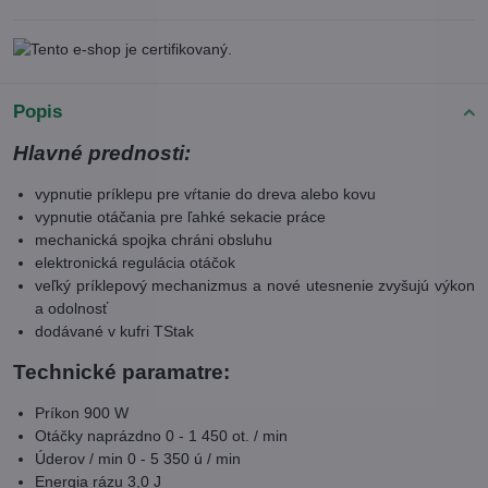
Popis
Hlavné prednosti:
vypnutie príklepu pre vŕtanie do dreva alebo kovu
vypnutie otáčania pre ľahké sekacie práce
mechanická spojka chráni obsluhu
elektronická regulácia otáčok
veľký príklepový mechanizmus a nové utesnenie zvyšujú výkon
a odolnosť
dodávané v kufri TStak
Technické paramatre:
Príkon 900 W
Otáčky naprázdno 0 - 1 450 ot. / min
Úderov / min 0 - 5 350 ú / min
Energia rázu 3,0 J