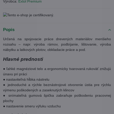
Výrobca:
Extol Premium
Popis
Určená na spojovacie práce drevených materiálov menšieho
rozsahu – napr. výroba rámov, podbíjanie, lištovanie, výroba
nábytku a latkových plotov, obkladacie práce a pod.
Hlavné prednosti
● ľahké magnéziové telo a ergonomicky tvarovaná rukoväť znižujú
únavu pri práci
● nastaviteľná hĺbka nástrelu
● jednoduché a rýchle beznástrojové otvorenie ústia pre rýchlu
výmenu poškodených a zaseknutých klincov
● snímateľná gumová špička zabraňuje poškodeniu pracovnej
plochy
● nastavenie smeru výfuku vzduchu