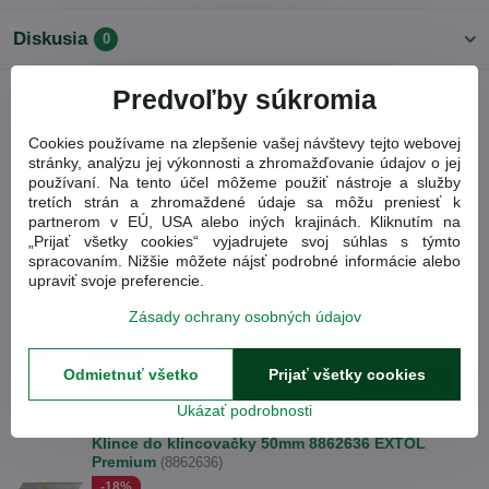
Diskusia
0
Predvoľby súkromia
Facebook
Twitter
Bluesky
Pinterest
Reddit
LinkedIn
WhatsApp
E-
mail
Cookies používame na zlepšenie vašej návštevy tejto webovej
stránky, analýzu jej výkonnosti a zhromažďovanie údajov o jej
Predchádzajúci
používaní. Na tento účel môžeme použiť nástroje a služby
produkt
tretích strán a zhromaždené údaje sa môžu preniesť k
partnerom v EÚ, USA alebo iných krajinách. Kliknutím na
Súvisiace produkty
„Prijať všetky cookies“ vyjadrujete svoj súhlas s týmto
spracovaním. Nižšie môžete nájsť podrobné informácie alebo
upraviť svoje preferencie.
Klince do klincovačky 38mm 8862634 EXTOL
Zásady ochrany osobných údajov
Premium
(8862634)
-17%
Odmietnuť všetko
Prijať všetky cookies
26,55 €
Zľava 17.5%
Do košíka
21,90 €
Ukázať podrobnosti
Klince do klincovačky 50mm 8862636 EXTOL
Premium
(8862636)
-18%