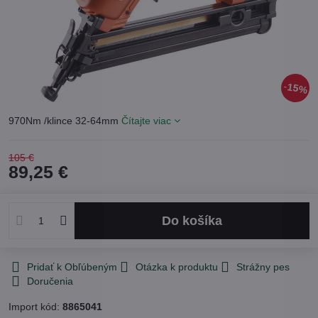
15%
970Nm /klince 32-64mm
Čítajte viac
105 €
89,25 €
Do košíka
Pridať k Obľúbeným
Otázka k produktu
Strážny pes
Doručenia
Import kód:
8865041