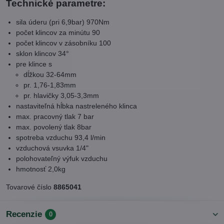
Technické parametre:
sila úderu (pri 6,9bar) 970Nm
počet klincov za minútu 90
počet klincov v zásobníku 100
sklon klincov 34°
pre klince s
dĺžkou 32-64mm
pr. 1,76-1,83mm
pr. hlavičky 3,05-3,3mm
nastaviteľná hĺbka nastreleného klinca
max. pracovný tlak 7 bar
max. povolený tlak 8bar
spotreba vzduchu 93,4 l/min
vzduchová vsuvka 1/4"
polohovateľný výfuk vzduchu
hmotnosť 2,0kg
Tovarové číslo
8865041
Recenzie
0