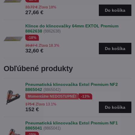
33,72 €
Zľava 18%
Do košíka
27,66 €
Klince do klincovačky 64mm EXTOL Premium
8862638
(8862638)
-18%
39,87 €
Zľava 18.3%
Do košíka
32,60 €
Obľúbené produkty
Pneumatická klincovačka Extol Premium NF2
8865042
(8865042)
Momentálne NEDOSTUPNÉ!
-13%
175 €
Zľava 13.1%
Do košíka
152 €
Pneumatická klincovačka Extol Premium NF1
8865041
(8865041)
-15%