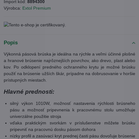
Import kód:
8894300
Výrobca:
Extol Premium
Popis
Výkonná pásová brúska je ideálna na rýchle a veľmi účinné plošné
a hranové brúsenie najrôznejších povrchov, ako drevo, plast alebo
kov. Po odklopení predného ochranného krytu je možné brúsku
použiť na brúsenie užších škár, prípadne na dobrusovanie v horšie
prístupných miestach.
Hlavné prednosti:
silný výkon 1010W, možnosť nastavenia rýchlosti brúsneho
pásu a možnosť pripevnenia k pracovnému stolu umožňuje
univerzálne použitie stroja
vďaka praktickým svorkám v príslušenstve môžete brúsku
pripevniť na pracovnú dosku pásom dohora
nízky profil a zasúvací kryt prednej časti pásu dovoľuje brúsenie