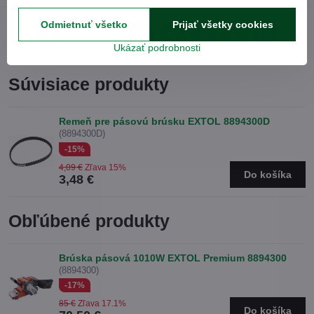
Odmietnuť všetko
Prijať všetky cookies
Facebook
Twitter
Bluesky
Pinterest
Reddit
LinkedIn
WhatsApp
E-
Ukázať podrobnosti
mail
Súvisiace produkty
Remeň pre pásovú brúsku EXTOL 8894300D
(8894300D)
-15%
4,09 €
Zľava 15%
Do košíka
3,48 €
Obľúbené produkty
Brúska pásová 1010W EXTOL Premium 8894300
(8894300)
-17%
85 €
Zľava 17.1%
Do košíka