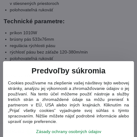
v stiesnených priestoroch
polohovateľná rukoväť
Technické parametre:
príkon 1010W
brúsny pás 533x76mm
regulácia rýchlosti pásu
rýchlosť pásu bez záťaže 120-380m/min
polohovateľná rukoväť
hmotnosť 3,5kg
Predvoľby súkromia
Možno dokúpiť:
Cookies používame na zlepšenie vašej návštevy tejto webovej
Remeň pre pásovú brúsku EXTOL 8894300D
stránky, analýzu jej výkonnosti a zhromažďovanie údajov o jej
používaní. Na tento účel môžeme použiť nástroje a služby
Tovarové číslo
8894300
tretích strán a zhromaždené údaje sa môžu preniesť k
partnerom v EÚ, USA alebo iných krajinách. Kliknutím na
„Prijať všetky cookies“ vyjadrujete svoj súhlas s týmto
Recenzie
0
spracovaním. Nižšie môžete nájsť podrobné informácie alebo
upraviť svoje preferencie.
Diskusia
Zásady ochrany osobných údajov
0