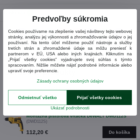
Diskusia
0
Predvoľby súkromia
Cookies používame na zlepšenie vašej návštevy tejto webovej
Facebook
Twitter
Bluesky
Pinterest
Reddit
LinkedIn
WhatsApp
E-
stránky, analýzu jej výkonnosti a zhromažďovanie údajov o jej
mail
používaní. Na tento účel môžeme použiť nástroje a služby
tretích strán a zhromaždené údaje sa môžu preniesť k
Predchádzajúci
partnerom v EÚ, USA alebo iných krajinách. Kliknutím na
produkt
„Prijať všetky cookies“ vyjadrujete svoj súhlas s týmto
spracovaním. Nižšie môžete nájsť podrobné informácie alebo
Obľúbené produkty
upraviť svoje preferencie.
Zásady ochrany osobných údajov
Vŕtačka DeWALT DWD014S
(DWD014S)
Odmietnuť všetko
Prijať všetky cookies
88,60 €
Do košíka
Ukázať podrobnosti
Montážna pištoľová vŕtačka DeWALT DWD112S
(DWD112S)
112,20 €
Do košíka