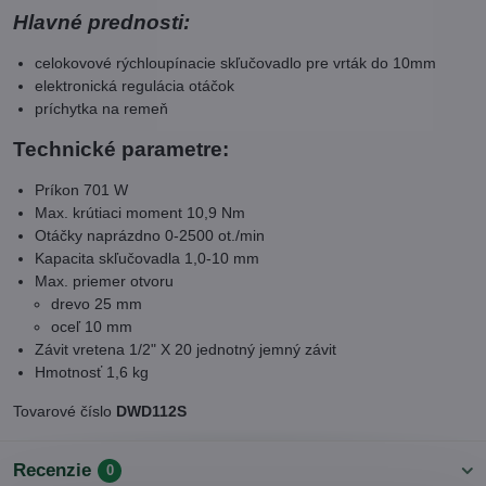
Hlavné prednosti:
celokovové rýchloupínacie skľučovadlo pre vrták do 10mm
elektronická regulácia otáčok
príchytka na remeň
Technické parametre:
Príkon 701 W
Max. krútiaci moment 10,9 Nm
Otáčky naprázdno 0-2500 ot./min
Kapacita skľučovadla 1,0-10 mm
Max. priemer otvoru
drevo 25 mm
oceľ 10 mm
Závit vretena 1/2" X 20 jednotný jemný závit
Hmotnosť 1,6 kg
Tovarové číslo
DWD112S
Recenzie
0