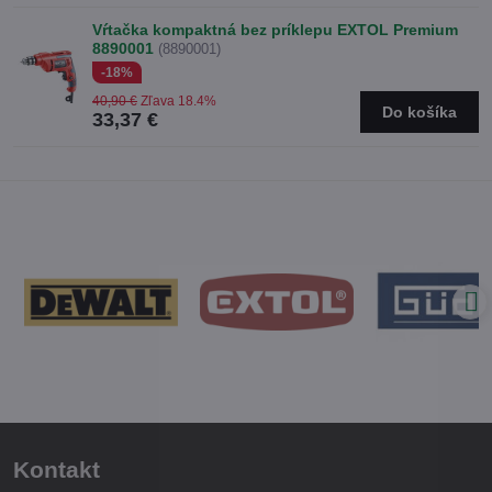
Vŕtačka kompaktná bez príklepu EXTOL Premium
8890001
(8890001)
-18%
40,90 €
Zľava 18.4%
Do košíka
33,37 €
Kontakt