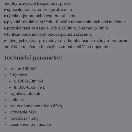
nádoby a zvyšuje bezpečnosť práce
● špeciálna ochrana proti preťaženiu
● rýchla a jednoduchá výmena uhlíkov
● plynulá regulácia otáčok - 6 polôh nastavenia rýchlosti miešania
● pozinkované miešadlo, dĺžka 600mm, priemer 140mm
● funkcia konštantných otáčok počas zaťaženia
● dvojrýchlostná prevodovka v kombinácii so silným motorom
umožňuje miešanie hustejších zmesí a väčších objemov
Technické parametre:
príkon 1600W
2 rýchlosti
I. 180-380min-1
II. 300-650min-1
regulácia otáčok
softstart
pre miešanie zmesí do 80kg
uchytenie M14
hmotnosť 4,5kg
pozinkované miešadlo