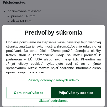
Príslušenstvo:
pozinkované miešadlo
priemer 140mm
dĺžka 600mm
Možno dokúpiť:
Predvoľby súkromia
Metla miešacia pozinkovaná EXTOL Premium 8890600P
Cookies používame na zlepšenie vašej návštevy tejto webovej
Metla miešacia pozinkovaná EXTOL Premium 8890601P
stránky, analýzu jej výkonnosti a zhromažďovanie údajov o jej
používaní. Na tento účel môžeme použiť nástroje a služby
Tovarové číslo:
8890601
tretích strán a zhromaždené údaje sa môžu preniesť k
partnerom v EÚ, USA alebo iných krajinách. Kliknutím na
„Prijať všetky cookies“ vyjadrujete svoj súhlas s týmto
Recenzie
0
spracovaním. Nižšie môžete nájsť podrobné informácie alebo
upraviť svoje preferencie.
Diskusia
0
Zásady ochrany osobných údajov
Odmietnuť všetko
Prijať všetky cookies
Facebook
Twitter
Bluesky
Pinterest
Reddit
LinkedIn
WhatsApp
E-
mail
Ukázať podrobnosti
Predchádzajúci