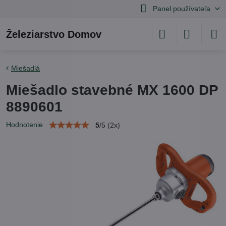
Panel používateľa
Železiarstvo Domov
Miešadlá
Miešadlo stavebné MX 1600 DP
8890601
Hodnotenie
5
/
5
(
2
x)