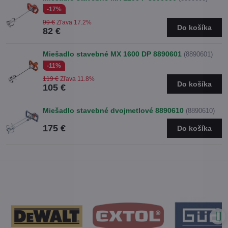
-17%
99 €
Zľava 17.2%
Do košíka
82 €
Miešadlo stavebné MX 1600 DP 8890601
(8890601)
-11%
119 €
Zľava 11.8%
Do košíka
105 €
Miešadlo stavebné dvojmetlové 8890610
(8890610)
175 €
Do košíka