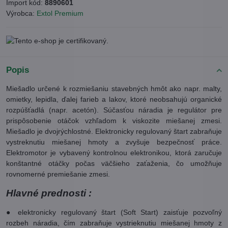
Import kód:
8890601
Výrobca:
Extol Premium
Popis
Miešadlo určené k rozmiešaniu stavebných hmôt ako napr. malty,
omietky, lepidla, ďalej farieb a lakov, ktoré neobsahujú organické
rozpúšťadlá (napr. acetón). Súčasťou náradia je regulátor pre
prispôsobenie otáčok vzhľadom k viskozite miešanej zmesi.
Miešadlo je dvojrýchlostné. Elektronicky regulovaný štart zabraňuje
vystreknutiu miešanej hmoty a zvyšuje bezpečnosť práce.
Elektromotor je vybavený kontrolnou elektronikou, ktorá zaručuje
konštantné otáčky počas väčšieho zaťaženia, čo umožňuje
rovnomerné premiešanie zmesi.
Hlavné prednosti :
● elektronicky regulovaný štart (Soft Start) zaisťuje pozvoľný
rozbeh náradia, čím zabraňuje vystrieknutiu miešanej hmoty z