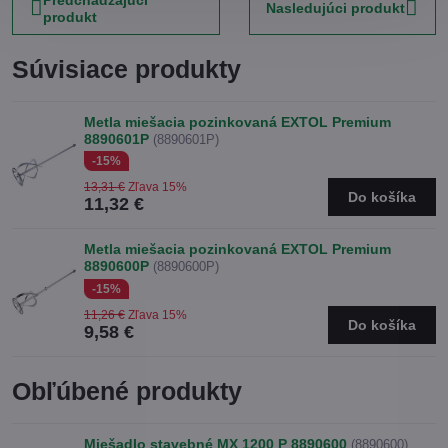
Nasledujúci produkt
produkt
Súvisiace produkty
Metla miešacia pozinkovaná EXTOL Premium
8890601P
(8890601P)
-15%
13,31 €
Zľava 15%
Do košíka
11,32 €
Metla miešacia pozinkovaná EXTOL Premium
8890600P
(8890600P)
-15%
11,26 €
Zľava 15%
Do košíka
9,58 €
Obľúbené produkty
Miešadlo stavebné MX 1200 P 8890600
(8890600)