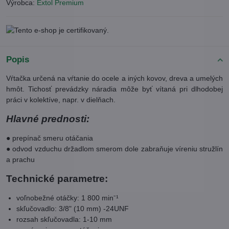
Výrobca:
Extol Premium
Popis
Vŕtačka určená na vŕtanie do ocele a iných kovov, dreva a umelých
hmôt. Tichosť prevádzky náradia môže byť vítaná pri dlhodobej
práci v kolektíve, napr. v dielňach.
Hlavné prednosti:
● prepínač smeru otáčania
● odvod vzduchu držadlom smerom dole zabraňuje víreniu stružlín
a prachu
Technické parametre:
voľnobežné otáčky: 1 800 minˉ¹
skľučovadlo: 3/8" (10 mm) -24UNF
rozsah skľučovadla: 1-10 mm