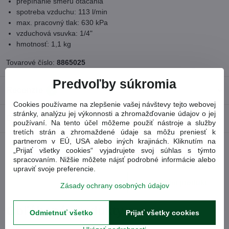
prepínanie smeru otáčania
spotreba vzduchu: 113 l/min
max. pracovný tlak: 630 kPa
vzduchová vsuvka: 1/4"
hmotnosť: 1,1 kg
Tovarové číslo:
8865025
Predvoľby súkromia
Recenzie
0
Cookies používame na zlepšenie vašej návštevy tejto webovej
stránky, analýzu jej výkonnosti a zhromažďovanie údajov o jej
Diskusia
0
používaní. Na tento účel môžeme použiť nástroje a služby
tretích strán a zhromaždené údaje sa môžu preniesť k
partnerom v EÚ, USA alebo iných krajinách. Kliknutím na
„Prijať všetky cookies“ vyjadrujete svoj súhlas s týmto
Facebook
Twitter
Bluesky
Pinterest
Reddit
LinkedIn
WhatsApp
E-
spracovaním. Nižšie môžete nájsť podrobné informácie alebo
mail
upraviť svoje preferencie.
Nasledujúci produkt
Zásady ochrany osobných údajov
Obľúbené produkty
Odmietnuť všetko
Prijať všetky cookies