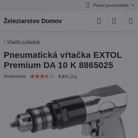
Panel používateľa
Železiarstvo Domov
Vŕtačky a kladivá
Pneumatická vŕtačka EXTOL
Premium DA 10 K 8865025
Hodnotenie
3.5
/
5
(
2
x)