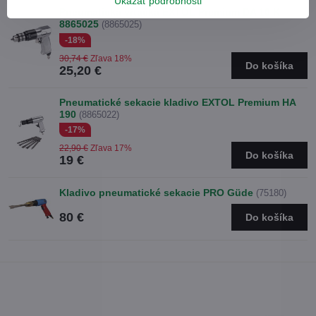
Ukázať podrobnosti
Pneumatická vŕtačka EXTOL Premium DA 10 K
8865025
(8865025)
-18%
30,74 €
Zľava 18%
Do košíka
25,20 €
Pneumatické sekacie kladivo EXTOL Premium HA
190
(8865022)
-17%
22,90 €
Zľava 17%
Do košíka
19 €
Kladivo pneumatické sekacie PRO Güde
(75180)
80 €
Do košíka