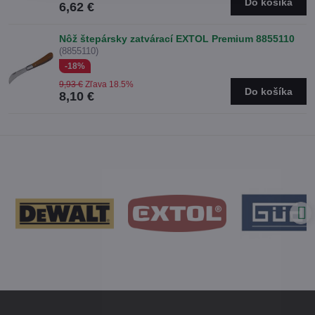
Do košíka
6,62 €
Nôž štepársky zatvárací EXTOL Premium 8855110
(8855110)
-18%
9,93 €
Zľava 18.5%
Do košíka
8,10 €