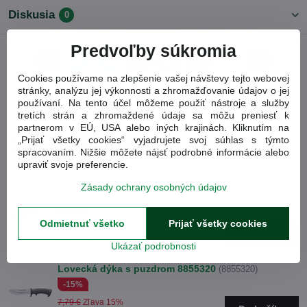
Diskusia
0
Predvoľby súkromia
Facebook
Twitter
Bluesky
Pinterest
Reddit
LinkedIn
WhatsApp
E-
mail
Cookies používame na zlepšenie vašej návštevy tejto webovej
stránky, analýzu jej výkonnosti a zhromažďovanie údajov o jej
Predchádzajúci
používaní. Na tento účel môžeme použiť nástroje a služby
Nasledujúci produkt
produkt
tretích strán a zhromaždené údaje sa môžu preniesť k
partnerom v EÚ, USA alebo iných krajinách. Kliknutím na
„Prijať všetky cookies“ vyjadrujete svoj súhlas s týmto
Obľúbené produkty
spracovaním. Nižšie môžete nájsť podrobné informácie alebo
upraviť svoje preferencie.
Lovecká dýka EXTOL Premium 230mm 8855300
Zásady ochrany osobných údajov
(8855300)
-15%
Odmietnuť všetko
Prijať všetky cookies
5,73 €
Zľava 15%
Do košíka
4,87 €
Ukázať podrobnosti
Lovecká dýka s puzdrom 8855320
(8855320)
-15%
7,79 €
Zľava 15%