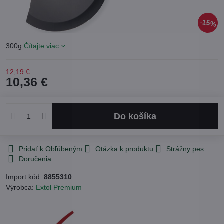
15%
300g
Čítajte viac
12,19 €
10,36 €
Do košíka
Pridať k Obľúbeným
Otázka k produktu
Strážny pes
Doručenia
Import kód:
8855310
Výrobca:
Extol Premium