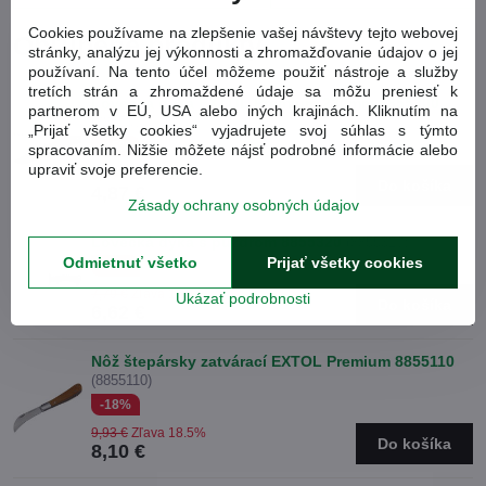
Cookies používame na zlepšenie vašej návštevy tejto webovej
Obľúbené produkty
stránky, analýzu jej výkonnosti a zhromažďovanie údajov o jej
používaní. Na tento účel môžeme použiť nástroje a služby
tretích strán a zhromaždené údaje sa môžu preniesť k
Lovecká dýka EXTOL Premium 230mm 8855300
partnerom v EÚ, USA alebo iných krajinách. Kliknutím na
(8855300)
„Prijať všetky cookies“ vyjadrujete svoj súhlas s týmto
-15%
spracovaním. Nižšie môžete nájsť podrobné informácie alebo
upraviť svoje preferencie.
5,73 €
Zľava 15%
Do košíka
4,87 €
Zásady ochrany osobných údajov
Lovecká dýka s puzdrom 8855320
(8855320)
Odmietnuť všetko
Prijať všetky cookies
-15%
7,79 €
Zľava 15%
Ukázať podrobnosti
Do košíka
6,62 €
Nôž štepársky zatvárací EXTOL Premium 8855110
(8855110)
-18%
9,93 €
Zľava 18.5%
Do košíka
8,10 €