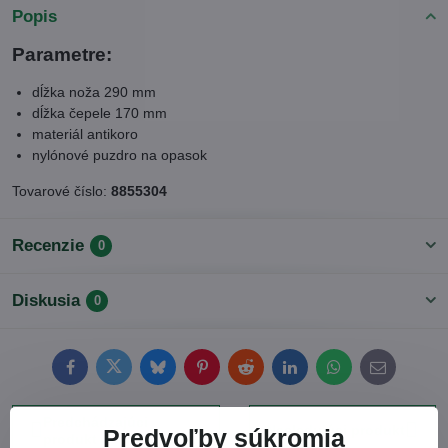
Popis
Parametre:
dĺžka noža 290 mm
dĺžka čepele 170 mm
materiál antikoro
nylónové puzdro na opasok
Tovarové číslo:
8855304
Recenzie
0
Diskusia
0
Facebook
Twitter
Bluesky
Pinterest
Reddit
LinkedIn
WhatsApp
E-
mail
Predchádzajúci
Nasledujúci produkt
Predvoľby súkromia
produkt