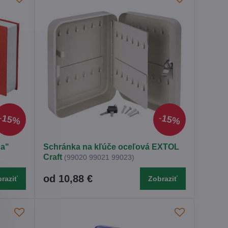
15%
15%
ha"
Schránka na kľúče oceľová EXTOL
Craft
(99020 99021 99023)
od 10,88 €
raziť
Zobraziť