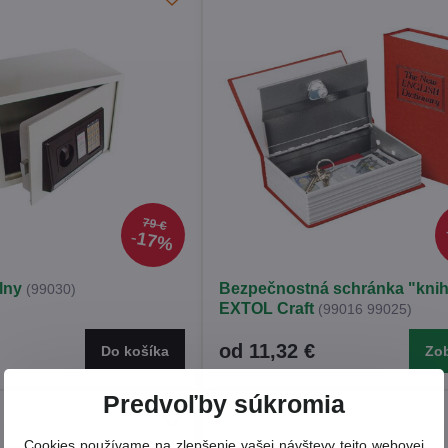
79 €
17%
álny
Bezpečnostná schránka "kni
(99030)
EXTOL Craft
(99016 99025)
od 11,32 €
Do košíka
Zob
Predvoľby súkromia
Cookies používame na zlepšenie vašej návštevy tejto webovej