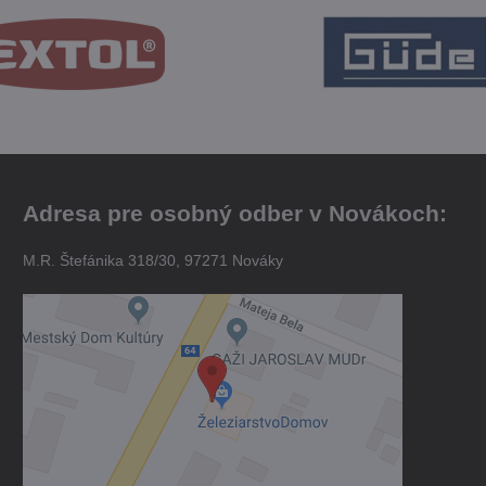
Adresa pre osobný odber v Novákoch:
M.R. Štefánika 318/30, 97271 Nováky