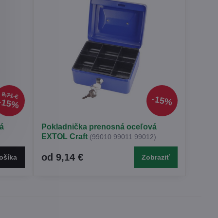
8,71 €
15%
15%
á
Pokladnička prenosná oceľová
EXTOL Craft
(99010 99011 99012)
od 9,14 €
ošíka
Zobraziť