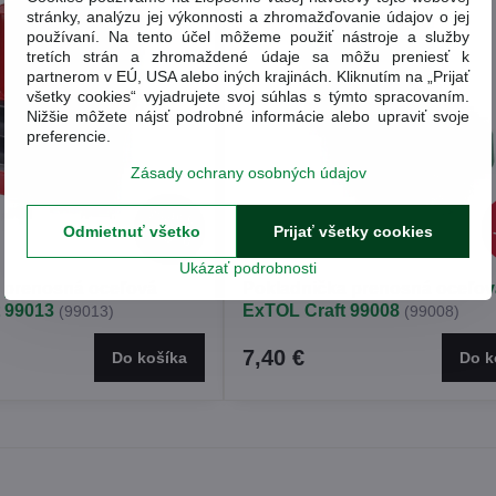
stránky, analýzu jej výkonnosti a zhromažďovanie údajov o jej
používaní. Na tento účel môžeme použiť nástroje a služby
tretích strán a zhromaždené údaje sa môžu preniesť k
partnerom v EÚ, USA alebo iných krajinách. Kliknutím na „Prijať
všetky cookies“ vyjadrujete svoj súhlas s týmto spracovaním.
Nižšie môžete nájsť podrobné informácie alebo upraviť svoje
preferencie.
Zásady ochrany osobných údajov
20,49 €
Odmietnuť všetko
Prijať všetky cookies
18%
Ukázať podrobnosti
 prenosná oceľová
Pokladnička prenosná oceľov
 99013
ExTOL Craft 99008
(99013)
(99008)
7,40 €
Do košíka
Do k