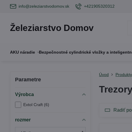
info@zeleziarstvodomov.sk
+421905320312
Železiarstvo Domov
AKU náradie
Bezpečnostné cylindrické vložky a inteligent
Úvod
Produkt
Parametre
Trezor
Výrobca
Extol Craft (6)
Radiť po
rozmer