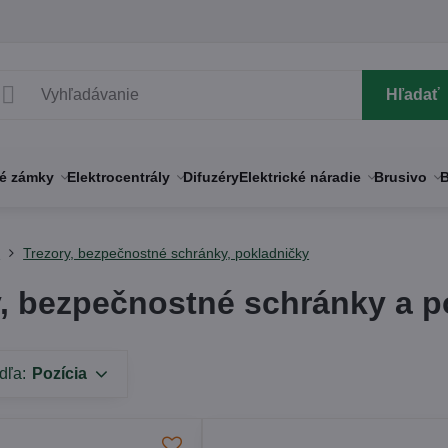
Hľadať
né zámky
Elektrocentrály
Difuzéry
Elektrické náradie
Brusivo
B
y
Trezory, bezpečnostné schránky, pokladničky
y, bezpečnostné schránky a p
dľa:
Pozícia