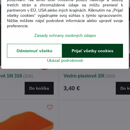
tretích strán a zhromaždené údaje sa môžu preniesť k
partnerom v EÚ, USA alebo iných krajinách. Kliknutím na „Prijať
všetky cookies“ vyjadrujete svoj súhlas s týmto spracovaním.
Nižšie môžete nájsť podrobné informácie alebo upraviť svoje
preferencie.
Zásady ochrany osobných údajov
Odmietnuť všetko
Prijať všetky cookies
3,02 €
Ukázať podrobnosti
15%
vé 16l 316
Vedro plastové 20l
(316)
(320)
3,40 €
Do košíka
Do k