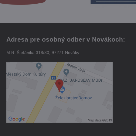
Adresa pre osobný odber v Novákoch:
M.R. Štefánika 318/30, 97271 Nováky