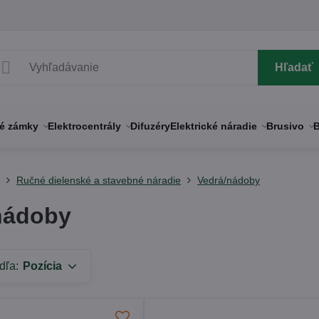
Hľadať
né zámky
Elektrocentrály
Difuzéry
Elektrické náradie
Brusivo
B
y
Ručné dielenské a stavebné náradie
Vedrá/nádoby
nádoby
dľa:
Pozícia