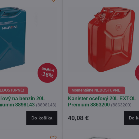
30,65 €
16%
NEDOSTUPNÉ!
Momentálne NEDOSTUPNÉ!
eľový na benzín 20L
Kanister oceľový 20L EXTOL
iumm 8898143
Premium 8863200
(8898143)
(8863200)
40,08 €
Do košíka
Do k