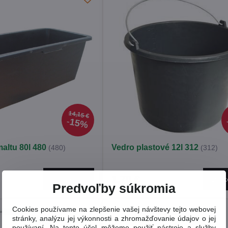
14,15 €
15%
altu 80l 480
Vedro plastové 12l 312
(480)
(312)
1,70 €
Do košíka
Do k
Predvoľby súkromia
Cookies používame na zlepšenie vašej návštevy tejto webovej
stránky, analýzu jej výkonnosti a zhromažďovanie údajov o jej
používaní. Na tento účel môžeme použiť nástroje a služby