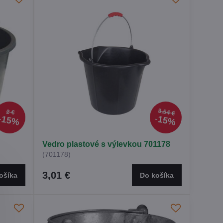
3,54 €
2 €
15%
15%
Vedro plastové s výlevkou 701178
(701178)
3,01 €
ošíka
Do košíka