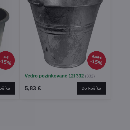
6,86 €
4 €
15%
15%
Vedro pozinkované 12l 332
(332)
5,83 €
ošíka
Do košíka