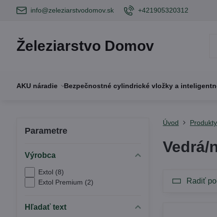
info@zeleziarstvodomov.sk
+421905320312
Železiarstvo Domov
AKU náradie
Bezpečnostné cylindrické vložky a inteligent
Úvod
Produkt
Parametre
Vedrá/
Výrobca
Extol (8)
Radiť po
Extol Premium (2)
Hľadať text