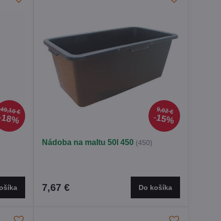
49,10 €
9,02 €
18%
15%
Nádoba na maltu 50l 450
(450)
7,67 €
ošíka
Do košíka