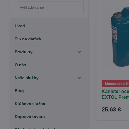
Prehľadať
výsledky
filtra
fulltextom
Úvod
Tip na darček
Produkty
O nás
Naše služby
Momentálne 
Blog
Kanister oc
EXTOL Prem
Kľúčová služba
25,63 €
Doprava tovaru