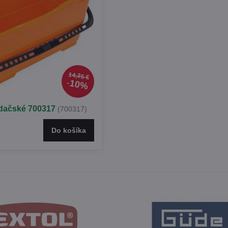
14,35 €
10%
dačské 700317
(700317)
Do košíka