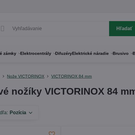
Hľadať
né zámky
Elektrocentrály
Difuzéry
Elektrické náradie
Brusivo
B
y
Nože VICTORINOX
VICTORINOX 84 mm
vé nožíky VICTORINOX 84 m
dľa:
Pozícia