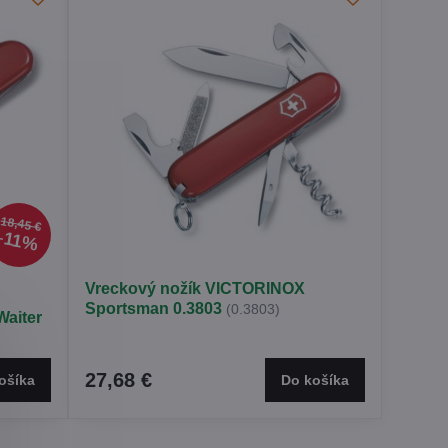
18,45 €
11%
Vreckový nožík VICTORINOX
Sportsman 0.3803
(0.3803)
aiter
27,68 €
ošíka
Do košíka