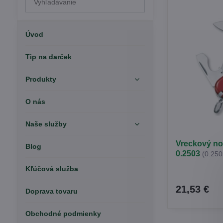
výsledky
filtra
fulltextom
Úvod
Tip na darček
Produkty
O nás
Naše služby
Vreckový no
Blog
0.2503
(0.250
Kľúčová služba
21,53 €
Doprava tovaru
Obchodné podmienky