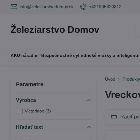
info@zeleziarstvodomov.sk
+421905320312
Železiarstvo Domov
AKU náradie
Bezpečnostné cylindrické vložky a inteligent
Úvod
Produkt
Parametre
Vrecko
Výrobca
Victorinox (3)
Radiť po
Hľadať text
Prehľadať