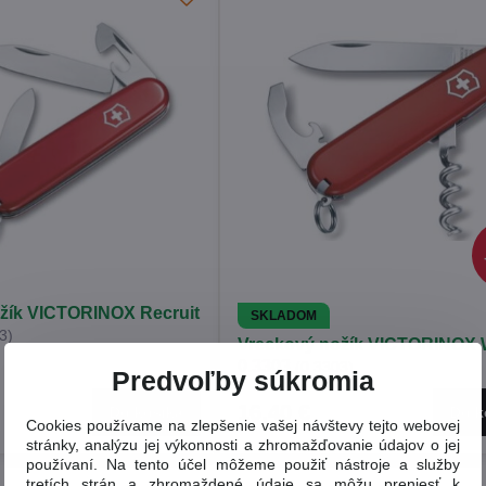
žík VICTORINOX Recruit
SKLADOM
3)
Vreckový nožík VICTORINOX W
0.3303
(0.3303)
Predvoľby súkromia
16,40 €
Do košíka
Do k
Cookies používame na zlepšenie vašej návštevy tejto webovej
stránky, analýzu jej výkonnosti a zhromažďovanie údajov o jej
používaní. Na tento účel môžeme použiť nástroje a služby
tretích strán a zhromaždené údaje sa môžu preniesť k