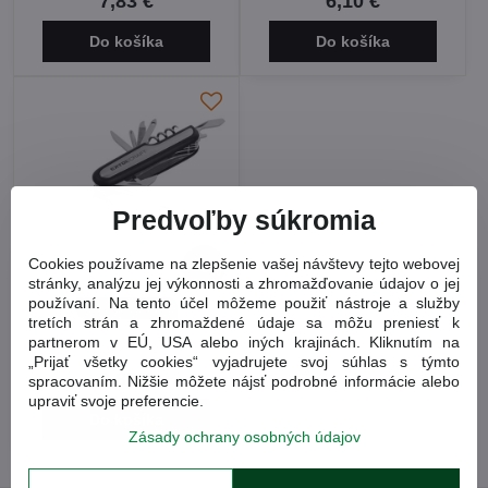
7,83 €
6,10 €
Do košíka
Do košíka
Predvoľby súkromia
Cookies používame na zlepšenie vašej návštevy tejto webovej
10%
stránky, analýzu jej výkonnosti a zhromažďovanie údajov o jej
používaní. Na tento účel môžeme použiť nástroje a služby
Tip na darček
tretích strán a zhromaždené údaje sa môžu preniesť k
Nôž vreckový zatvárací 11-
partnerom v EÚ, USA alebo iných krajinách. Kliknutím na
dielny EXTOL Craft 91370
„Prijať všetky cookies“ vyjadrujete svoj súhlas s týmto
3,87 €
spracovaním. Nižšie môžete nájsť podrobné informácie alebo
upraviť svoje preferencie.
Do košíka
Zásady ochrany osobných údajov