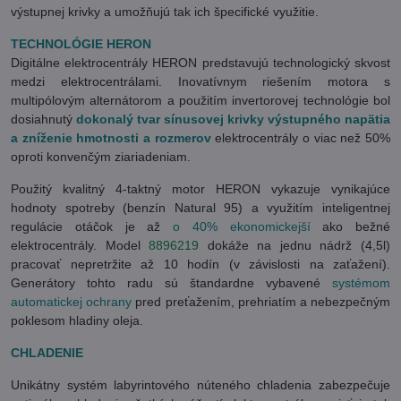
výstupnej krivky a umožňujú tak ich špecifické využitie.
TECHNOLÓGIE HERON
Digitálne elektrocentrály HERON predstavujú technologický skvost
medzi elektrocentrálami. Inovatívnym riešením motora s
multipólovým alternátorom a použitím invertorovej technológie bol
dosiahnutý
dokonalý tvar sínusovej krivky výstupného napätia
a zníženie hmotnosti a rozmerov
elektrocentrály o viac než 50%
oproti konvenčým ziariadeniam.
Použitý kvalitný 4-taktný motor HERON vykazuje vynikajúce
hodnoty spotreby (benzín Natural 95) a využitím inteligentnej
regulácie otáčok je až
o 40% ekonomickejší
ako bežné
elektrocentrály. Model
8896219
dokáže na jednu nádrž (4,5l)
pracovať nepretržite až 10 hodín (v závislosti na zaťažení).
Generátory tohto radu sú štandardne vybavené
systémom
automatickej ochrany
pred preťažením, prehriatím a nebezpečným
poklesom hladiny oleja.
CHLADENIE
Unikátny systém labyrintového núteného chladenia zabezpečuje