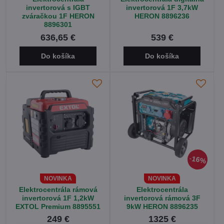
invertorová s IGBT
invertorová 1F 3,7kW
zváračkou 1F HERON
HERON 8896236
8896301
636,65 €
539 €
Do košíka
Do košíka
16%
NOVINKA
NOVINKA
Elektrocentrála rámová
Elektrocentrála
invertorová 1F 1,2kW
invertorová rámová 3F
EXTOL Premium 8895551
9kW HERON 8896235
249 €
1325 €