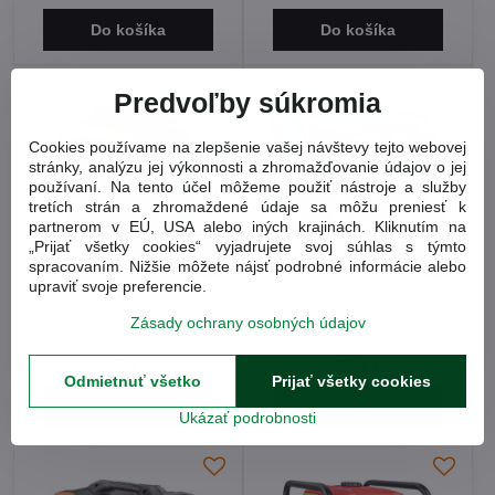
Do košíka
Do košíka
Predvoľby súkromia
Cookies používame na zlepšenie vašej návštevy tejto webovej
stránky, analýzu jej výkonnosti a zhromažďovanie údajov o jej
používaní. Na tento účel môžeme použiť nástroje a služby
tretích strán a zhromaždené údaje sa môžu preniesť k
partnerom v EÚ, USA alebo iných krajinách. Kliknutím na
„Prijať všetky cookies“ vyjadrujete svoj súhlas s týmto
10%
10%
spracovaním. Nižšie môžete nájsť podrobné informácie alebo
upraviť svoje preferencie.
Elektrocentrála
Elektrocentrála
invertorová tichá 1F 2,0kW
invertorová rámová 1F,
Zásady ochrany osobných údajov
HERON 8896223
6,5kW HERON 8896233
565 €
999 €
Odmietnuť všetko
Prijať všetky cookies
Do košíka
Do košíka
Ukázať podrobnosti