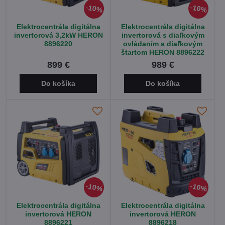
10%
10%
Elektrocentrála digitálna
Elektrocentrála digitálna
invertorová 3,2kW HERON
invertorová s diaľkovým
8896220
ovládaním a diaľkovým
štartom HERON 8896222
899 €
989 €
Do košíka
Do košíka
10%
10%
Elektrocentrála digitálna
Elektrocentrála digitálna
invertorová HERON
invertorová HERON
8896221
8896218