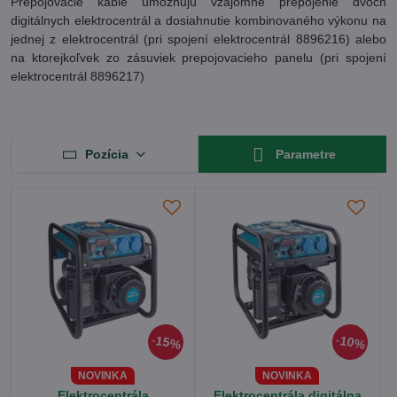
Prepojovacie káble umožňujú vzájomné prepojenie dvoch
digitálnych elektrocentrál a dosiahnutie kombinovaného výkonu na
jednej z elektrocentrál (pri spojení elektrocentrál 8896216) alebo
na ktorejkoľvek zo zásuviek prepojovacieho panelu (pri spojení
elektrocentrál 8896217)
Pozícia
Parametre
15%
10%
NOVINKA
NOVINKA
Elektrocentrála
Elektrocentrála digitálna