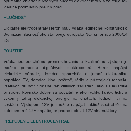
optimálne chladenie všetkých súčastí elektrocentrály a zaisťuje tak
ideálne podmienky pre ich prácu.
HLUČNOSŤ
Digitálne elektrocentrály Heron majú vďaka jedinečnej konštrukcii o
8% nižšiu hlučnosť ako stanovuje európska NOI smernica 2000/14
ES.
POUŽITIE
Vďaka jednoduchému premiestňovaniu a kvalitnému výstupu je
možné pomocou digitálnych elektrocentrál Heron napájať
elektrické náradie, domáce spotrebiče a jemnú elektroniku,
napríklad TV, domáce kino, počítač, rádio a prístrojovú techniku
všetkých druhov, vrátane tak citlivých zariadení ako sú lekárske
prístroje. Rovnako dobre sú použiteľné ako rýchly, ľahký, tichý a
výkonný zdroj elektrickej energie na chatách, lodiach, či na
cestách. Výstupom 12V je možné napájať taktiež spotrebiče na
jednosmerné 12V napätie, prípadne dobíjať 12V akumulátory.
PREPOJENIE ELEKTROCENTRÁL