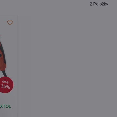
2
Položky
69 €
15%
EXTOL