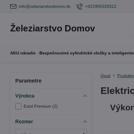
info@zeleziarstvodomov.sk
+421905320312
Železiarstvo Domov
AKU náradie
Bezpečnostné cylindrické vložky a inteligent
Úvod
Produkt
Parametre
Elektr
Výrobca
Výkon
Extol Premium (2)
Rozmer