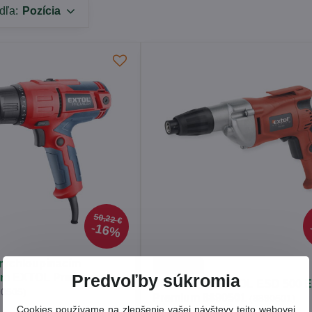
dľa:
Pozícia
50,22 €
16%
rýchloupínacím
dopredaj
Predvoľby súkromia
om EXTOL Premium
Skrutkovač EXTOL ESD 500 
90505)
Premium 8890501
(8890501)
Cookies používame na zlepšenie vašej návštevy tejto webovej