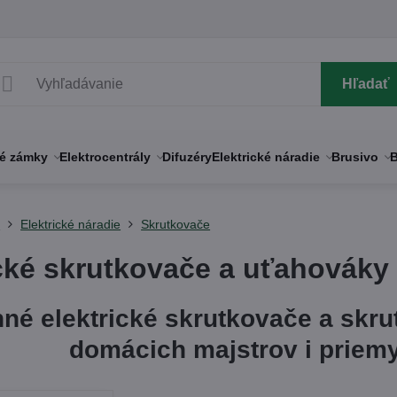
Hľadať
né zámky
Elektrocentrály
Difuzéry
Elektrické náradie
Brusivo
B
y
Elektrické náradie
Skrutkovače
ické skrutkovače a uťahováky
né elektrické skrutkovače a skru
domácich majstrov i priem