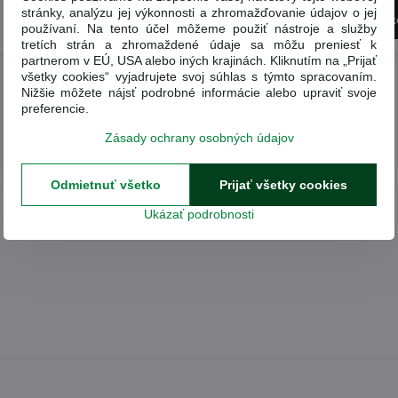
stránky, analýzu jej výkonnosti a zhromažďovanie údajov o jej
58,65 €
Do košíka
Do k
používaní. Na tento účel môžeme použiť nástroje a služby
tretích strán a zhromaždené údaje sa môžu preniesť k
partnerom v EÚ, USA alebo iných krajinách. Kliknutím na „Prijať
všetky cookies“ vyjadrujete svoj súhlas s týmto spracovaním.
Nižšie môžete nájsť podrobné informácie alebo upraviť svoje
preferencie.
Zásady ochrany osobných údajov
Odmietnuť všetko
Prijať všetky cookies
Ukázať podrobnosti