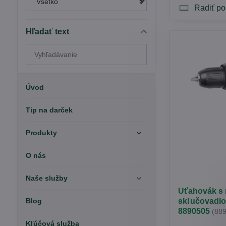
Radiť po
Hľadať text
Prehľadať
výsledky
filtra
fulltextom
Úvod
Tip na darček
Produkty
O nás
Naše služby
Uťahovák s 
Blog
skľučovadl
8890505
(88
Kľúčová služba