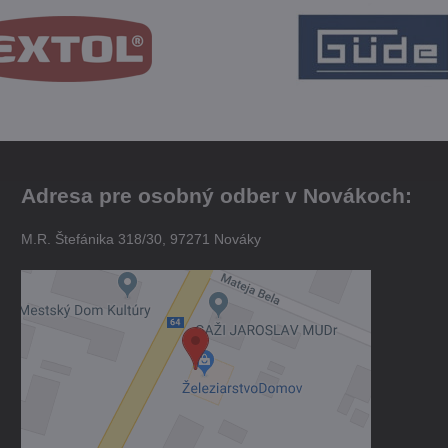
Adresa pre osobný odber v Novákoch:
M.R. Štefánika 318/30, 97271 Nováky