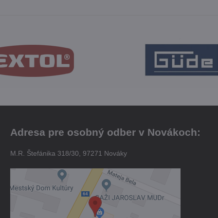
Adresa pre osobný odber v Novákoch:
M.R. Štefánika 318/30, 97271 Nováky