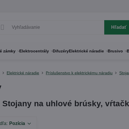
Hľadať
né zámky
Elektrocentrály
Difuzéry
Elektrické náradie
Brusivo
B
y
Elektrické náradie
Príslušenstvo k elektrickému náradiu
Stoja
y
Stojany na uhlové brúsky, vŕtačk
dľa:
Pozícia