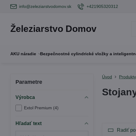
info@zeleziarstvodomov.sk
+421905320312
Železiarstvo Domov
AKU náradie
Bezpečnostné cylindrické vložky a inteligent
Úvod
Produkt
Parametre
Stojan
Výrobca
Extol Premium (4)
Hľadať text
Radiť po
Prehľadať