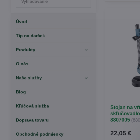
výsledky
filtra
fulltextom
Úvod
Tip na darček
Produkty
O nás
Naše služby
Blog
Kľúčová služba
Stojan na vŕ
skľučovad
8807005
Doprava tovaru
(88
22,05 €
Obchodné podmienky