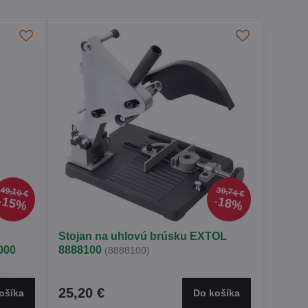
49,10 €
30,74 €
15%
18%
Stojan na uhlovú brúsku EXTOL
000
8888100
(8888100)
25,20 €
ošíka
Do košíka