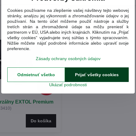
Cookies používame na zlepšenie vašej návštevy tejto webovej
stránky, analýzu jej výkonnosti a zhromažďovanie údajov o jej
používaní. Na tento účel môžeme použiť nástroje a služby
tretích strán a zhromaždené údaje sa môžu preniesť k
partnerom v EÚ, USA alebo iných krajinách. Kliknutím na „Prijať
všetky cookies“ vyjadrujete svoj súhlas s týmto spracovaním.
Nižšie môžete nájsť podrobné informácie alebo upraviť svoje
preferencie.
Zásady ochrany osobných údajov
Odmietnuť všetko
Prijať všetky cookies
20,40 €
Ukázať podrobnosti
18%
erzálny EXTOL Premium
93410)
Do košíka