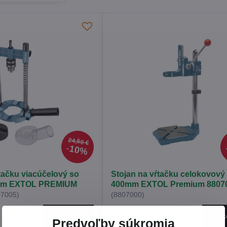
24,50 €
10%
tačku viacúčelový so
Stojan na vŕtačku celokovový
lom EXTOL PREMIUM
400mm EXTOL Premium 8807
07005)
(8807000)
41,73 €
Do košíka
Do k
Predvoľby súkromia