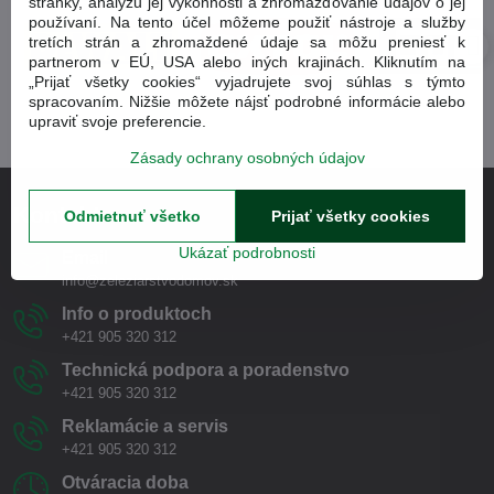
stránky, analýzu jej výkonnosti a zhromažďovanie údajov o jej
používaní. Na tento účel môžeme použiť nástroje a služby
tretích strán a zhromaždené údaje sa môžu preniesť k
partnerom v EÚ, USA alebo iných krajinách. Kliknutím na
„Prijať všetky cookies“ vyjadrujete svoj súhlas s týmto
spracovaním. Nižšie môžete nájsť podrobné informácie alebo
upraviť svoje preferencie.
Zásady ochrany osobných údajov
Kontakt
Odmietnuť všetko
Prijať všetky cookies
Ukázať podrobnosti
Email
info@zeleziarstvodomov.sk
Info o produktoch
+421 905 320 312
Technická podpora a poradenstvo
+421 905 320 312
Reklamácie a servis
+421 905 320 312
Otváracia doba