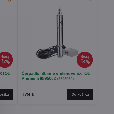
169 €
209 €
13%
14%
EXTOL
Čerpadlo hlbinné vretenové EXTOL
Premium 8895062
(8895062)
179 €
ošíka
Do košíka