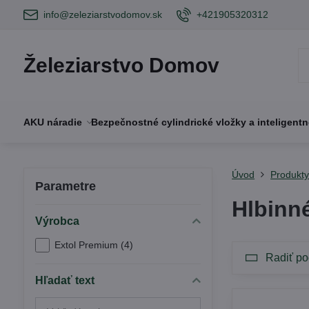
info@zeleziarstvodomov.sk
+421905320312
Železiarstvo Domov
AKU náradie
Bezpečnostné cylindrické vložky a inteligent
Úvod
Produkt
Parametre
Hlbinn
Výrobca
Extol Premium (4)
Radiť po
Hľadať text
Prehľadať