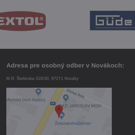
Adresa pre osobný odber v Novákoch:
M.R. Štefánika 318/30, 97271 Nováky