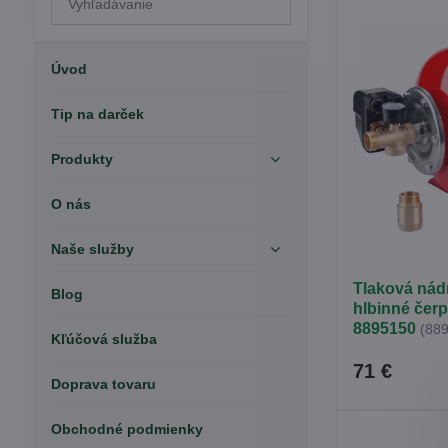
výsledky
filtra
fulltextom
Úvod
Tip na darček
Produkty
O nás
Naše služby
Tlaková nád
Blog
hlbinné čer
8895150
(88
Kľúčová služba
71 €
Doprava tovaru
Obchodné podmienky