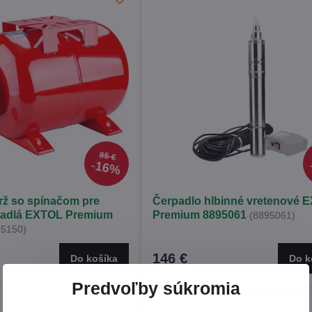
85 €
16%
rž so spínačom pre
Čerpadlo hlbinné vretenové 
padlá EXTOL Premium
Premium 8895061
(8895061)
95150)
146 €
Do košíka
Do k
Predvoľby súkromia