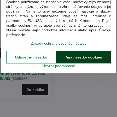
Cookies používame na zlepšenie vašej návštevy tejto webovej
stránky, analýzu jej výkonnosti a zhromažďovanie údajov o jej
používaní. Na tento účel môžeme použiť nástroje a služby
tretích strán a zhromaždené údaje sa môžu preniesť k
partnerom v EÚ, USA alebo iných krajinách. Kliknutím na „Prijať
všetky cookies“ vyjadrujete svoj súhlas s týmto spracovaním.
Nižšie môžete nájsť podrobné informácie alebo upraviť svoje
preferencie.
Zásady ochrany osobných údajov
229 €
Odmietnuť všetko
Prijať všetky cookies
10%
Ukázať podrobnosti
binné vretenové EXTOL
95063
(8895063)
Do košíka