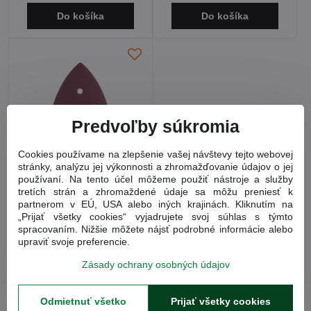
Do košíka
Do košíka
Predvoľby súkromia
Cookies používame na zlepšenie vašej návštevy tejto webovej
15%
stránky, analýzu jej výkonnosti a zhromažďovanie údajov o jej
používaní. Na tento účel môžeme použiť nástroje a služby
Papier brúsny deltový na
tretích strán a zhromaždené údaje sa môžu preniesť k
suchý zips P120
partnerom v EÚ, USA alebo iných krajinách. Kliknutím na
2,17 €
„Prijať všetky cookies“ vyjadrujete svoj súhlas s týmto
spracovaním. Nižšie môžete nájsť podrobné informácie alebo
Do košíka
upraviť svoje preferencie.
Zásady ochrany osobných údajov
Odmietnuť všetko
Prijať všetky cookies