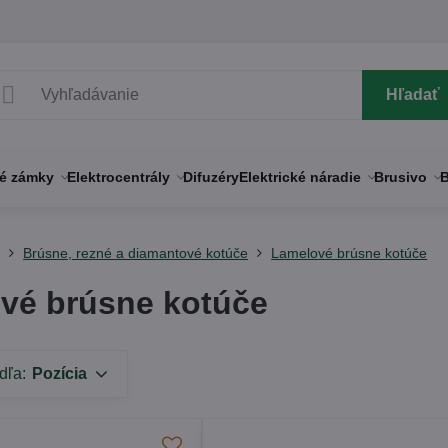
Hľadať
né zámky
Elektrocentrály
Difuzéry
Elektrické náradie
Brusivo
B
y
Brúsne, rezné a diamantové kotúče
Lamelové brúsne kotúče
vé brúsne kotúče
dľa:
Pozícia