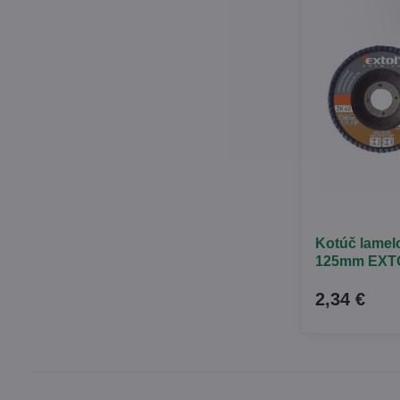
Kotúč lamel
125mm EXTOL
2,34 €