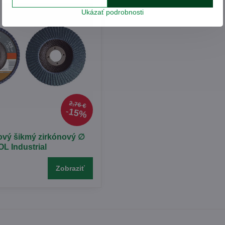
Ukázať podrobnosti
2,76 €
15%
ový šikmý zirkónový ∅
 Industrial
Zobraziť