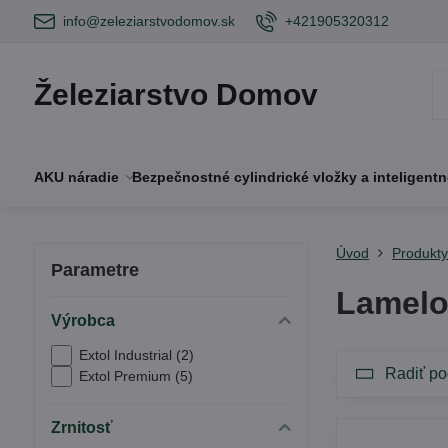
info@zeleziarstvodomov.sk
+421905320312
Železiarstvo Domov
AKU náradie
Bezpečnostné cylindrické vložky a inteligent
Úvod
Produkt
Parametre
Lamelo
Výrobca
Extol Industrial (2)
Radiť po
Extol Premium (5)
Zrnitosť