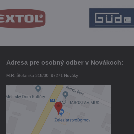
Adresa pre osobný odber v Novákoch:
M.R. Štefánika 318/30, 97271 Nováky