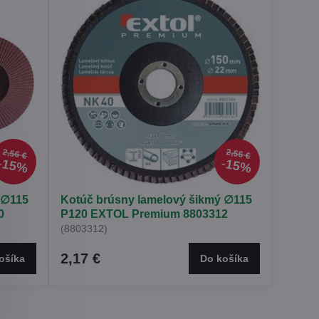
2,56 €
2,56 €
15%
15%
 ∅115
Kotúč brúsny lamelový šikmý ∅115
0
P120 EXTOL Premium 8803312
(8803312)
2,17 €
ošíka
Do košíka