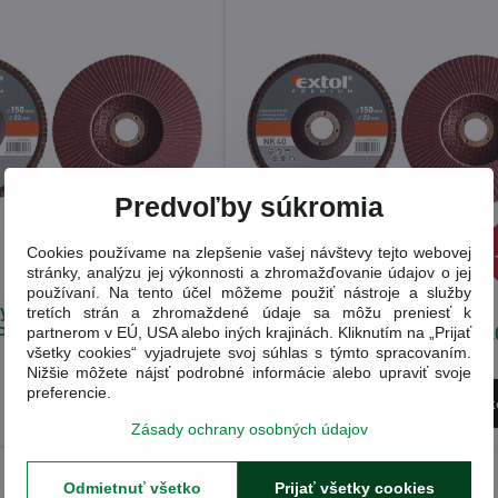
Predvoľby súkromia
2,56 €
Cookies používame na zlepšenie vašej návštevy tejto webovej
15%
stránky, analýzu jej výkonnosti a zhromažďovanie údajov o jej
používaní. Na tento účel môžeme použiť nástroje a služby
y lamelový šikmý ∅115
Kotúč brúsny lamelový šikmý
tretích strán a zhromaždené údaje sa môžu preniesť k
partnerom v EÚ, USA alebo iných krajinách. Kliknutím na „Prijať
Premium 8803308
P100 EXTOL Premium 880331
všetky cookies“ vyjadrujete svoj súhlas s týmto spracovaním.
(8803310)
Nižšie môžete nájsť podrobné informácie alebo upraviť svoje
preferencie.
2,17 €
Do košíka
Do k
Zásady ochrany osobných údajov
Odmietnuť všetko
Prijať všetky cookies