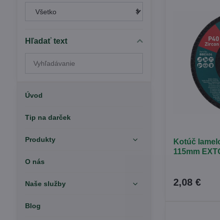
Hľadať text
Prehľadať
výsledky
filtra
fulltextom
Úvod
Tip na darček
Produkty
Kotúč lamel
115mm EXTOL
O nás
2,08 €
Naše služby
Blog