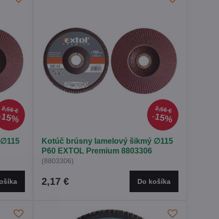
2,56 €
2,56 €
15%
15%
 ∅115
Kotúč brúsny lamelový šikmý ∅115
P60 EXTOL Premium 8803306
(8803306)
2,17 €
ošíka
Do košíka