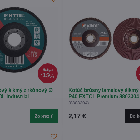
2,45 €
15%
ový šikmý zirkónový ∅
Kotúč brúsny lamelový šikmý
 Industrial
P40 EXTOL Premium 8803304
(8803304)
2,17 €
Zobraziť
Do k