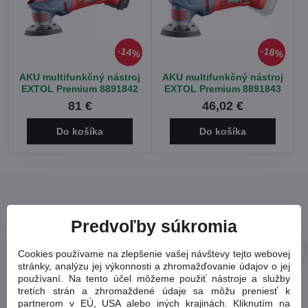
14%
18%
AKU multifunkčný nástroj
AKU multifunkčný nástroj
EXTOL Premium 8891842
EXTOL Premium 8891843
81 €
46,02 €
Do košíka
Do košíka
Predvoľby súkromia
Cookies používame na zlepšenie vašej návštevy tejto webovej
stránky, analýzu jej výkonnosti a zhromažďovanie údajov o jej
používaní. Na tento účel môžeme použiť nástroje a služby
tretích strán a zhromaždené údaje sa môžu preniesť k
partnerom v EÚ, USA alebo iných krajinách. Kliknutím na