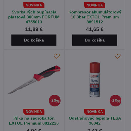
NOVINKA
NOVINKA
Svorka rýchloupínacia
Kompresor akumulátorový
plastová 300mm FORTUM
10,3bar EXTOL Premium
4755013
8891512
11,89 €
41,65 €
Do košíka
Do košíka
10%
15%
NOVINKA
NOVINKA
Pílka na sadrokartón
Odstraňovač lepidla TESA
EXTOL Premium 8812226
96042
4,04 €
7,47 €