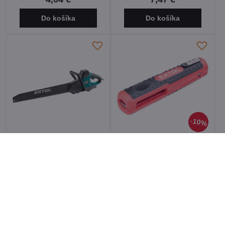
Do košíka
Do košíka
10%
NOVINKA
NOVINKA
Píla na stavebné materiály
Nástroj na odizolovanie
1700W EXTOL Industrial
univerzálny EXTOL
8793110
Premium 8831121
155 €
6,21 €
Do košíka
Do košíka