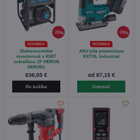
15%
15%
NOVINKA
NOVINKA
Elektrocentrála
AKU píla priamočiara
invertorová s IGBT
EXTOL Industrial
zváračkou 1F HERON
8896301
636,65 €
od 67,15 €
Do košíka
Zobraziť