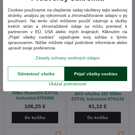
Zobraziť
Zobraziť
Cookies používame na zlepšenie vašej návštevy tejto webovej
stránky, analýzu jej výkonnosti a zhromažďovanie údajov o jej
používaní. Na tento účel môžeme použiť nástroje a služby
tretích strán a zhromaždené údaje sa môžu preniesť k
partnerom v EÚ, USA alebo iných krajinách. Kliknutím na
„Prijať všetky cookies“ vyjadrujete svoj súhlas s týmto
spracovaním. Nižšie môžete nájsť podrobné informácie alebo
upraviť svoje preferencie.
Zásady ochrany osobných údajov
15%
15%
Odmietnuť všetko
Prijať všetky cookies
NOVINKA
NOVINKA
Ukázať podrobnosti
Momentálne NEDOSTUPNÉ!
AKU vŕtačka s príklepom
70Nm Share20V EXTOL
AKU vŕtačka 16V 50Nm
Industrial 8791806
EXTOL Industrial 8791152
106,25 €
61,12 €
Do košíka
Do košíka