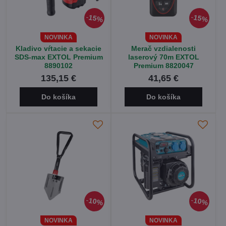
15%
15%
NOVINKA
NOVINKA
Kladivo vŕtacie a sekacie
Merač vzdialenosti
SDS-max EXTOL Premium
laserový 70m EXTOL
8890102
Premium 8820047
135,15 €
41,65 €
Do košíka
Do košíka
10%
10%
NOVINKA
NOVINKA