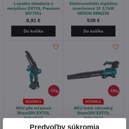
Lopatka skladacia s
Elektrocentrála digitálna
motyčkou EXTOL Premium
invertorová 1F 3,7kW
8877031
HERON 8896236
8,91 €
539 €
Do košíka
Do košíka
15%
15%
NOVINKA
NOVINKA
AKU píla reťazová
AKU fukár záhradný
Share20V EXTOL
Share20V EXTOL
Industrial
Industrial
od 50,15 €
od 58,65 €
Predvoľby súkromia