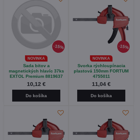
15%
15%
NOVINKA
NOVINKA
Sada bitov a
Svorka rýchloupínacia
magnetických hlavíc 37ks
plastová 150mm FORTUM
EXTOL Premium 8819637
4755011
10,12 €
11,04 €
Do košíka
Do košíka