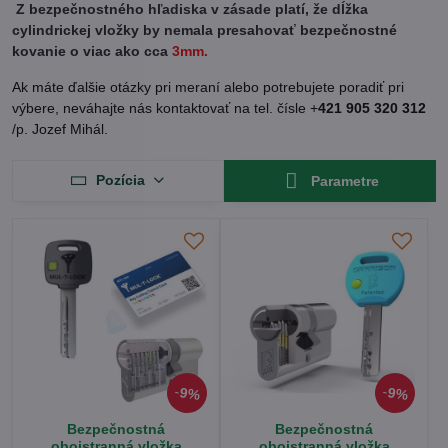
Z bezpečnostného hľadiska v zásade platí, že dĺžka
cylindrickej vložky by nemala presahovať bezpečnostné
kovanie o viac ako cca
3mm.
Ak máte ďalšie otázky pri meraní alebo potrebujete poradiť pri
výbere, neváhajte nás kontaktovať na tel. čísle +
421
905 320 312
/p. Jozef Mihál.
Pozícia
Parametre
9%
9%
Bezpečnostná
Bezpečnostná
obojstranná vložka
obojstranná vložka