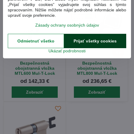
„Prijať všetky cookies“ vyjadrujete svoj súhlas s týmto
spracovaním. Nižšie môžete nájsť podrobné informácie alebo
upraviť svoje preferencie.
Zásady ochrany osobných údajov
Odmietnuť všetko
Prijať všetky cookies
Ukázať podrobnosti
9%
9%
Bezpečnostná
Bezpečnostná
obojstranná vložka
obojstranná vložka
MTL600 Mul-T-Lock
MTL800 Mul-T-Lock
od 142,33 €
od 236,65 €
Zobraziť
Zobraziť