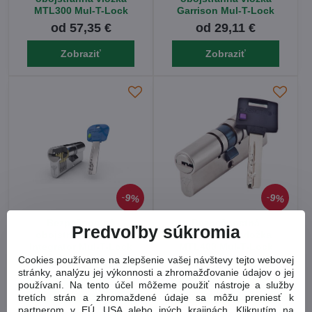
MTL300 Mul-T-Lock
Garrison Mul-T-Lock
od 57,35 €
od 29,11 €
Zobraziť
Zobraziť
9%
9%
Bezpečnostná
Bezpečnostná
Predvoľby súkromia
obojstranná vložka
obojstranná vložka
Integrator Mul-T-Lock
MTL400 Mul-T-Lock
Cookies používame na zlepšenie vašej návštevy tejto webovej
od 72,12 €
od 88,88 €
stránky, analýzu jej výkonnosti a zhromažďovanie údajov o jej
používaní. Na tento účel môžeme použiť nástroje a služby
Zobraziť
Zobraziť
tretích strán a zhromaždené údaje sa môžu preniesť k
partnerom v EÚ, USA alebo iných krajinách. Kliknutím na