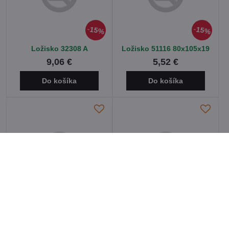
15%
15%
Ložisko 32308 A
Ložisko 51116 80x105x19
9,06 €
5,52 €
Do košíka
Do košíka
20%
Ložisko 51116
Ložisko 7200 AA
7,07 €
2,97 €