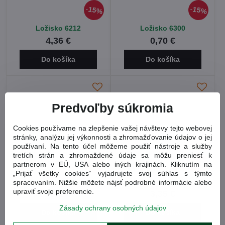
15%
15%
Ložisko 6212
Ložisko 6300
4,36 €
0,70 €
Do košíka
Do košíka
Predvoľby súkromia
Cookies používame na zlepšenie vašej návštevy tejto webovej
stránky, analýzu jej výkonnosti a zhromažďovanie údajov o jej
používaní. Na tento účel môžeme použiť nástroje a služby
tretích strán a zhromaždené údaje sa môžu preniesť k
15%
15%
partnerom v EÚ, USA alebo iných krajinách. Kliknutím na
„Prijať všetky cookies“ vyjadrujete svoj súhlas s týmto
Ložisko 6403
Ložisko 6404
spracovaním. Nižšie môžete nájsť podrobné informácie alebo
upraviť svoje preferencie.
2,61 €
3,35 €
Zásady ochrany osobných údajov
Do košíka
Do košíka