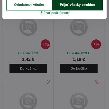
Odmietnuť všetko
Prijať všetky cookies
Ukázať podrobnosti
15%
15%
Ložisko 623
Ložisko 623 B
1,42 €
1,18 €
Do košíka
Do košíka