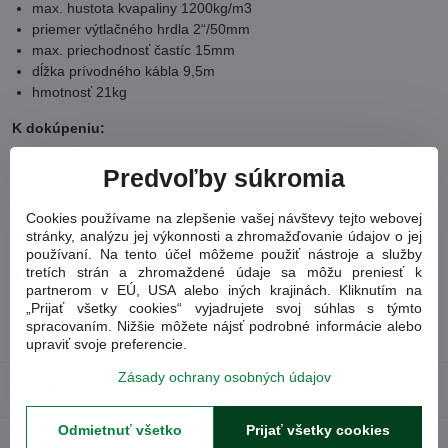
max. hustota kvapaliny 1200kg/m3
priemer výtlačného hrdla 2“/50mm
max. priechodnosť častíc 15mm
dĺžka prívodného kábla 9,5m
hmotnosť 21kg
K dokúpeniu:
Spojka pevná bajonetová CD52/∅50mm 8898013
Predvoľby súkromia
Hadica výtlačná plátená 2" 20m HERON 6987
Cookies používame na zlepšenie vašej návštevy tejto webovej
Pri výbere vhodného príslušenstva nás neváhajte
stránky, analýzu jej výkonnosti a zhromažďovanie údajov o jej
kontaktovať:
používaní. Na tento účel môžeme použiť nástroje a služby
tretích strán a zhromaždené údaje sa môžu preniesť k
0905 320 312 - Jozef Mihál
partnerom v EÚ, USA alebo iných krajinách. Kliknutím na
info@zeleziarstvodomov.sk
/
mplusm.nova@gmail.com
„Prijať všetky cookies“ vyjadrujete svoj súhlas s týmto
spracovaním. Nižšie môžete nájsť podrobné informácie alebo
Tovarové číslo:
8895005
upraviť svoje preferencie.
Zásady ochrany osobných údajov
Recenzie
0
Odmietnuť všetko
Prijať všetky cookies
Diskusia
0