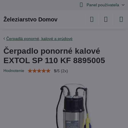
Panel používateľa
Železiarstvo Domov
Čerpadlá ponorné, kalové a prúdové
Čerpadlo ponorné kalové
EXTOL SP 110 KF 8895005
Hodnotenie
5
/
5
(
2
x)