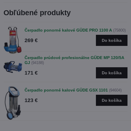
Obľúbené produkty
Čerpadlo ponorné kalové GÜDE PRO 1100 A
(75800)
269 €
Do košíka
Čerpadlo prúdové profesionálne GÜDE MP 120/5A
GJ
(94188)
171 €
Do košíka
Čerpadlo ponorné kalové GÜDE GSX 1101
(94604)
123 €
Do košíka