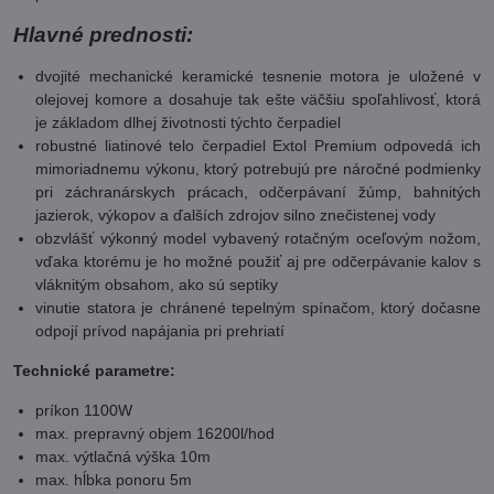
Hlavné prednosti:
dvojité mechanické keramické tesnenie motora je uložené v
olejovej komore a dosahuje tak ešte väčšiu spoľahlivosť, ktorá
je základom dlhej životnosti týchto čerpadiel
robustné liatinové telo čerpadiel Extol Premium odpovedá ich
mimoriadnemu výkonu, ktorý potrebujú pre náročné podmienky
pri záchranárskych prácach, odčerpávaní žúmp, bahnitých
jazierok, výkopov a ďalších zdrojov silno znečistenej vody
obzvlášť výkonný model vybavený rotačným oceľovým nožom,
vďaka ktorému je ho možné použiť aj pre odčerpávanie kalov s
vláknitým obsahom, ako sú septiky
vinutie statora je chránené tepelným spínačom, ktorý dočasne
odpojí prívod napájania pri prehriatí
Technické parametre:
príkon 1100W
max. prepravný objem 16200l/hod
max. výtlačná výška 10m
max. hĺbka ponoru 5m