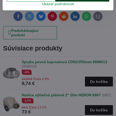
Ukázať podrobnosti
Facebook
Twitter
Bluesky
Pinterest
Reddit
LinkedIn
WhatsApp
E-
mail
Predchádzajúci
produkt
Súvisiace produkty
Spojka pevná bajonetová CD52/∅50mm 8898013
(8898013)
-4%
10,24 €
Zľava 4.9%
Do košíka
9,74 €
Hadica výtlačná plátená 2" 20m HERON 6987
(6987)
-13%
84 €
Zľava 13.1%
Do košíka
73 €