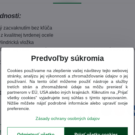
dnosti:
ý zacvaknutím bez kľúča
z kvalitnej tvrdenej ocele
indrická vložka
 kvalitnej zliatiny s vnútornou zinkovou povrchovou úpravou zvy
Predvoľby súkromia
:
Cookies používame na zlepšenie vašej návštevy tejto webovej
stránky, analýzu jej výkonnosti a zhromažďovanie údajov o jej
používaní. Na tento účel môžeme použiť nástroje a služby
tretích strán a zhromaždené údaje sa môžu preniesť k
partnerom v EÚ, USA alebo iných krajinách. Kliknutím na „Prijať
93138
všetky cookies“ vyjadrujete svoj súhlas s týmto spracovaním.
Nižšie môžete nájsť podrobné informácie alebo upraviť svoje
preferencie.
Facebook
Twitter
Bluesky
Pinterest
Reddit
L
Zásady ochrany osobných údajov
ajúci produkt
Odmietnuť všetko
Prijať všetky cookies