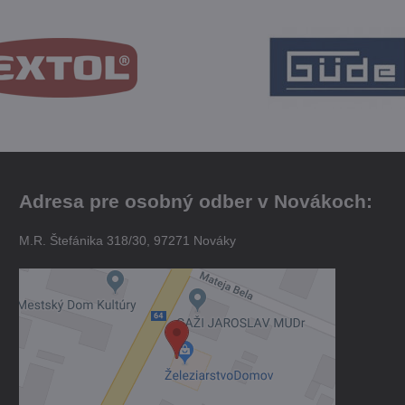
Adresa pre osobný odber v Novákoch:
M.R. Štefánika 318/30, 97271 Nováky