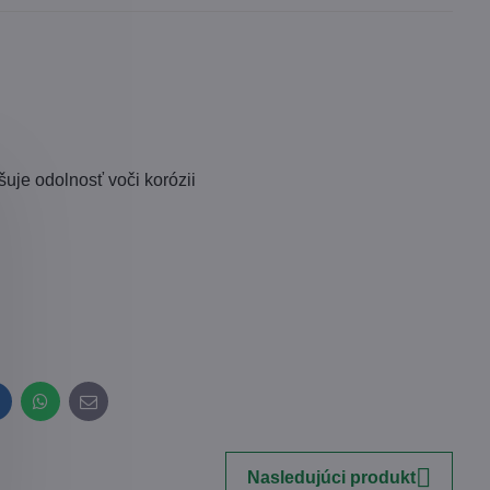
šuje odolnosť voči korózii
inkedIn
WhatsApp
E-
mail
Nasledujúci produkt