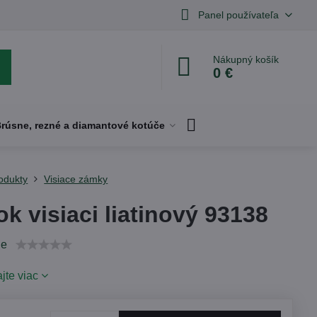
Panel používateľa
Nákupný košík
0 €
rúsne, rezné a diamantové kotúče
odukty
Visiace zámky
k visiaci liatinový 93138
ie
ajte viac