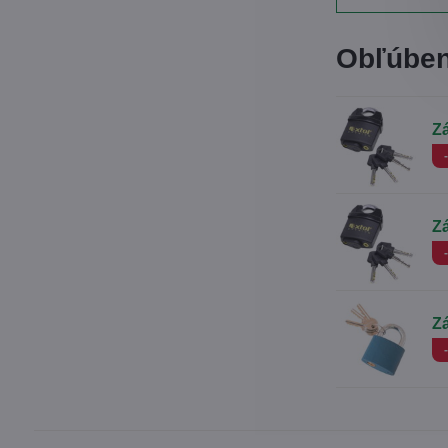
Obľúben
Z
Z
Zá