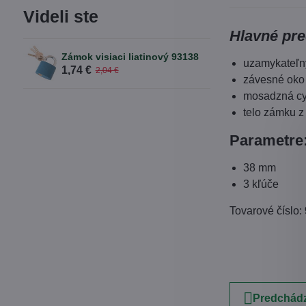
Videli ste
Hlavné pre
Zámok visiaci liatinový 93138
uzamykateľn
1,74 €
2,04 €
závesné oko 
mosadzná cyl
telo zámku z
Parametre
38 mm
3 kľúče
Tovarové číslo:
Predchádz