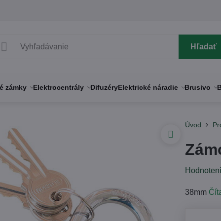
Hľadať
né zámky
Elektrocentrály
Difuzéry
Elektrické náradie
Brusivo
B
Úvod
Pr
Zámo
Hodnoten
38mm
Čít