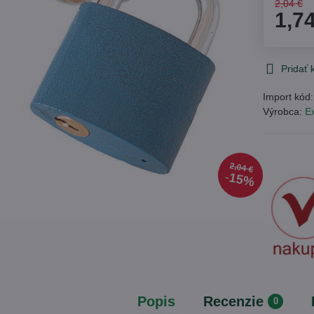
2,04 €
1,7
Pridať
Import kód
Výrobca:
Ex
2,04 €
15%
Popis
Recenzie
0