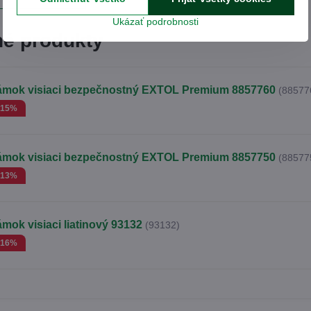
Ukázať podrobnosti
é produkty
ámok visiaci bezpečnostný EXTOL Premium 8857760
(88577
-15%
ámok visiaci bezpečnostný EXTOL Premium 8857750
(88577
-13%
mok visiaci liatinový 93132
(93132)
-16%