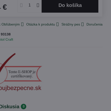
Do košíka
4 €
 k Obľúbeným
Otázka k produktu
Strážny pes
Doručenia
:
93138
tol Craft
Diskusia
0