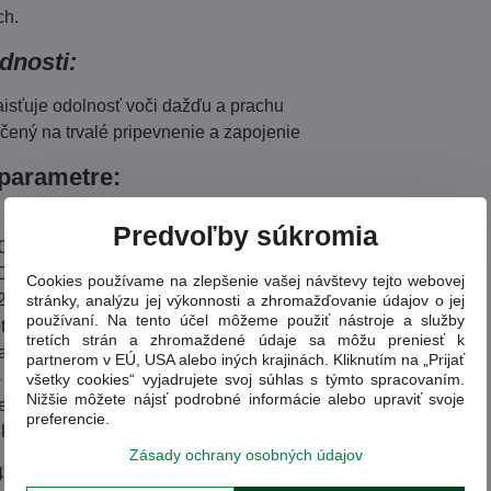
ch.
dnosti:
zaisťuje odolnosť voči dažďu a prachu
určený na trvalé pripevnenie a zapojenie
parametre:
Predvoľby súkromia
00 lúmenov (ekvivalent 50W štandardnej žiarovky)
D 30 000 hodín
Cookies používame na zlepšenie vašej návštevy tejto webovej
12m
stránky, analýzu jej výkonnosti a zhromažďovanie údajov o jej
používaní. Na tento účel môžeme použiť nástroje a služby
ota 6295K
tretích strán a zhromaždené údaje sa môžu preniesť k
ia 120°
partnerom v EÚ, USA alebo iných krajinách. Kliknutím na „Prijať
 stupeň ochrany IP65
všetky cookies“ vyjadrujete svoj súhlas s týmto spracovaním.
Nižšie môžete nájsť podrobné informácie alebo upraviť svoje
telného zdroja 115x89x93mm
preferencie.
4kg
Zásady ochrany osobných údajov
43201