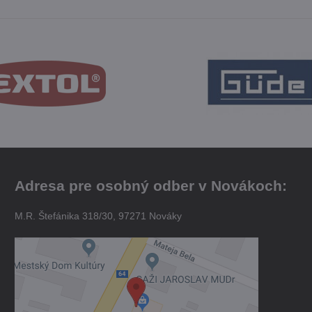
Adresa pre osobný odber v Novákoch:
M.R. Štefánika 318/30, 97271 Nováky