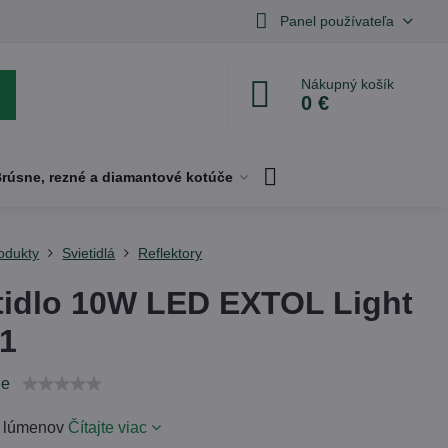
Panel používateľa
Nákupný košík
0 €
rúsne, rezné a diamantové kotúče
odukty
Svietidlá
Reflektory
tidlo 10W LED EXTOL Light
1
ie
0 lúmenov
Čítajte viac