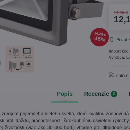
14,25 €
12,
14,25 €
15%
Pridať
Import kód
Výrobca:
Ex
Popis
Recenzie
0
e zdrojom príjemného bieleho svetla, ktoré kvalitou zodpoved
sti proti dažďu, prachotesnosti, širokouhlému osvieteniu ploch
hej životnosti (viac ako 30 000 hod.) vhodné pre dlhodobé os