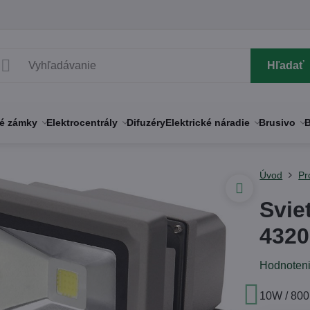
Hľadať
né zámky
Elektrocentrály
Difuzéry
Elektrické náradie
Brusivo
B
Úvod
Pr
Svie
4320
Hodnoten
10W / 80