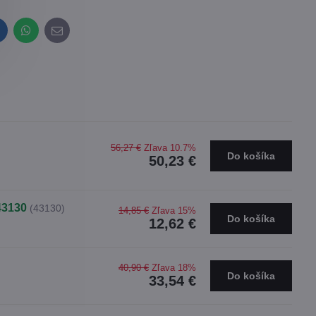
inkedIn
WhatsApp
E-
mail
56,27 €
Zľava 10.7%
Do košíka
50,23 €
43130
(43130)
14,85 €
Zľava 15%
Do košíka
12,62 €
40,90 €
Zľava 18%
Do košíka
33,54 €