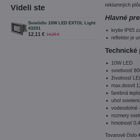
reklamných plô
Videli ste
Hlavné pre
Svietidlo 10W LED EXTOL Light
43201
krytie IP65 
12,11 €
14,25 €
reflektor je 
Technické 
10W LED
svietivosť 8
životnosť LE
max.dosvit 
farebná tepl
uhol svieten
vodeodolné -
rozmery sve
hmotnosť 0,
Tovarové číslo