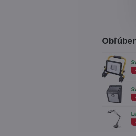
Obľúben
Sv
S
L