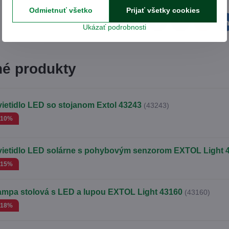
Odmietnuť všetko
Prijať všetky cookies
Facebook
Twitter
Bluesky
Pinterest
Reddit
L
Ukázať podrobnosti
é produkty
ietidlo LED so stojanom Extol 43243
(43243)
-10%
vietidlo LED solárne s pohybovým senzorom EXTOL Light 
-15%
ampa stolová s LED a lupou EXTOL Light 43160
(43160)
-18%