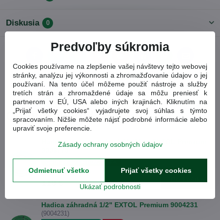
Diskusia
0
Predvoľby súkromia
Facebook
Twitter
Bluesky
Pinterest
Reddit
LinkedIn
WhatsApp
E-
mail
Cookies používame na zlepšenie vašej návštevy tejto webovej
stránky, analýzu jej výkonnosti a zhromažďovanie údajov o jej
Predchádzajúci
používaní. Na tento účel môžeme použiť nástroje a služby
Nasledujúci produkt
produkt
tretích strán a zhromaždené údaje sa môžu preniesť k
partnerom v EÚ, USA alebo iných krajinách. Kliknutím na
„Prijať všetky cookies“ vyjadrujete svoj súhlas s týmto
Obľúbené produkty
spracovaním. Nižšie môžete nájsť podrobné informácie alebo
upraviť svoje preferencie.
Hadica sacia vystužená 3" (10m) EXTOL Premium
Zásady ochrany osobných údajov
9006770
(9006770)
Cena za 10 metrov.
-3%
Odmietnuť všetko
Prijať všetky cookies
114,50 €
Zľava 3.9%
Do košíka
110 €
Ukázať podrobnosti
Hadica záhradná 1/2" EXTOL Premium 9004231
(9004231)