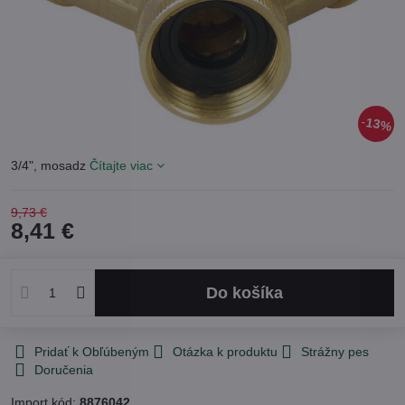
13%
3/4", mosadz
Čítajte viac
9,73 €
8,41 €
Do košíka
Pridať k Obľúbeným
Otázka k produktu
Strážny pes
Doručenia
Import kód:
8876042