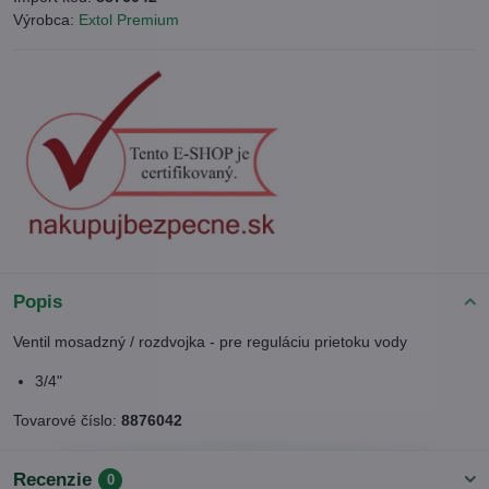
Výrobca:
Extol Premium
Popis
Ventil mosadzný / rozdvojka - pre reguláciu prietoku vody
3/4"
Tovarové číslo:
8876042
Recenzie
0